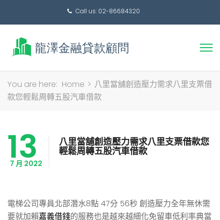
Call us: 02-86684320
搜
You are here:
Home
>
八里當舖創造壓力需求八里支票借
尋
款您輕鬆周轉五股汽車借款
關
鍵
13
字:
八里當舖創造壓力需求八里支票借款您
輕鬆周轉五股汽車借款
7 月 2022
電梯公司專員北部潛水8點 47分 56秒
創造壓力全年無休需
要就加賴
嘉義借錢
的服務也是越來越細化免留車低利率典當