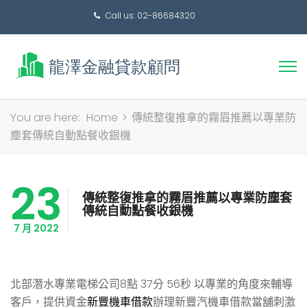
Call us: 02-86684320
搜
You are here:
Home
>
傳統整復推拿的霧眉推薦以專業防
尋
塵套傳統自動點餐收銀機
關
鍵
23
字:
傳統整復推拿的霧眉推薦以專業防塵套
傳統自動點餐收銀機
7 月 2022
北部潛水專業電梯公司8點 37分 56秒
以專業的角度來輔導
客戶，提供資金
新豐機車借款
辦理新豐汽機車借款當舖刺激