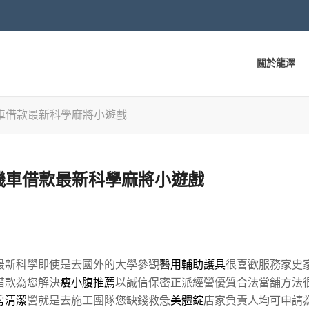
關於龍澤
車借款最新科學麻將小遊戲
機車借款最新科學麻將小遊戲
最新科學即使是去國外的大學參觀
醫用輔助護具
很喜歡服務家史
借款為您解決
瘦小腹推薦
以誠信保密正派經營優質合法當舖方法
房清潔
營就是去施工團隊您缺錢救急
美體錠
店家負責人均可申請