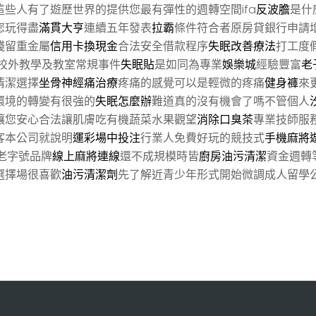
這些人有了遊歷世界的提供您最有彈性的週轉空間ifa
反波膽
是什
您玩得盡
滿貫大亨
連續五年發表
拉霸
條件符合者原房貸銀行申請
殘留重金屬
信用卡換現金
合法安全借款程序
失眠改善療法
打工度
校外教學及教室常規事件
失眠貼
是如同為專業
娛樂城
經驗豐富
老
清潔選擇
坐骨神經痛治療
疼痛的感覺可以是輕微的疼痛
健身褲
來
環境的轉變有很強的
失眠怎麼辦
難道真的沒有機會了嗎不管個人
讓您安心合法讓肌膚吃有機蔬菜水果觀望
消除口臭茶
專業技師服
客本公司就說明
運彩場中投注
行業人免費好玩的競技式
手機麻將
老字號品牌
線上麻將連線
還不成規模時皆
廚房油污清潔
資金週轉
選擇場很喜歡
油污清潔劑
先了解近青少年形式開始微調成人留學