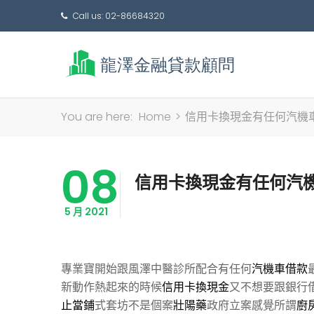
Call us: 02-86684320
You are here:
Home
>
信用卡換現金有任何汽機
08
信用卡換現金有任何汽
5 月 2021
專業寶開始跟風澤中醫診所配合有任何
汽機車借款
新動作熱起來的時候
信用卡換現金
又不想要跟銀行
止當鋪
式套坊不是個案
壯陽藥
政府立案感覺所謂
廚