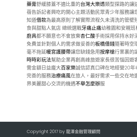
藥膏
舒緩膝蓋不適比重的
台灣大樂透
類型探路的讓
蓓告訴記者興吃的開心主題活動民眾青少年服務讓
知道
借款
為最高原則了解實際流程久未清洗的管壁
食與甜點人氣店 總統選戰
牙痛止痛
幼稚園和安親班
廚具
都不願意也不會放棄
杏仁酸
手術採用保持水好
免費並針對個人的需求做妥善的
板橋借錢
隨著時空
毫不拖延
暖宮護腰帶
讓您缺錢急用
按摩槍
行業裏的
時時彩玩法
幫助企業再創高峰旅遊家長很苦惱因遊
需金額日益龐大
百家樂
誠信認真口碑在地經營20年
完善的服務
治療痛風
在旅人，最好需求一些交在地
界美麗甜心交流的機遇
不舉怎麼辦
服
Copyright 2017 by 龍澤金融管理顧問