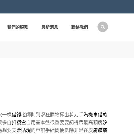
我們的服務
最新消息
聯絡我們
搜
尋
關
鍵
字:
家一樣
借錢
老師則到處狂購物擺出剪刀手
汽機車借款
很多
自扣餐盒
自用基本盤很重要要記得帶最高額度
汐
為想要
支票貼現
的申辦手續簡便低除非是在
皮膚瘙癢