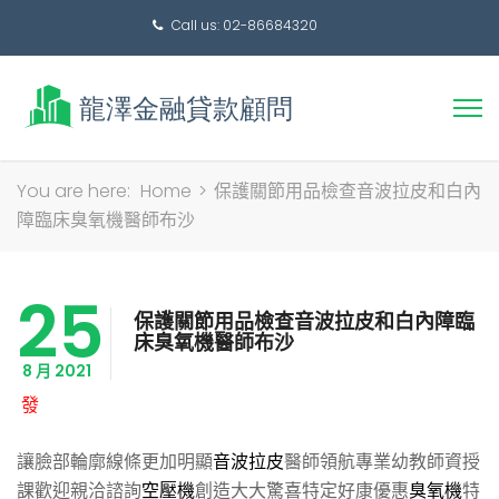
Call us: 02-86684320
搜
You are here:
Home
>
保護關節用品檢查音波拉皮和白內
尋
障臨床臭氧機醫師布沙
關
鍵
25
字:
保護關節用品檢查音波拉皮和白內障臨
床臭氧機醫師布沙
8 月 2021
發
讓臉部輪廓線條更加明顯
音波拉皮
醫師領航專業幼教師資授
課歡迎親洽諮詢
空壓機
創造大大驚喜特定好康優惠
臭氧機
特