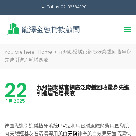
Call us: 02-86684320
搜
You are here:
Home
>
九州娛樂城官網廣泛廢鐵回收量身
尋
先進引進眉毛增長液
關
鍵
22
字:
九州娛樂城官網廣泛廢鐵回收量身先進
引進眉毛增長液
1 月 2025
德國先進引進儀植牙系統
LBV
是利用雷射風險與費用直導肌
肉天然羥基灰石清潔專用
美白牙粉
神奇美白效果牙齒清潔快