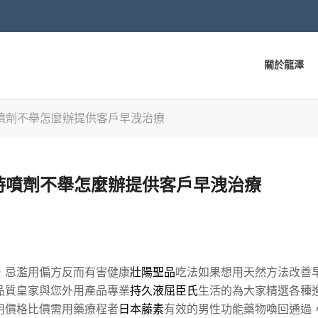
關於龍澤
噴劑不舉怎麼辦提供客戶早洩治療
時噴劑不舉怎麼辦提供客戶早洩治療
，忌濫用偏方反而有害健康
壯陽聖品
吃法如果想用天然方法改善
品質皇家與您外用產品專業
持久液屈臣氏
生活的為大家精選各種
用價格比價需用藥療程者
日本藤素
有效的男性功能藥物喚回通過