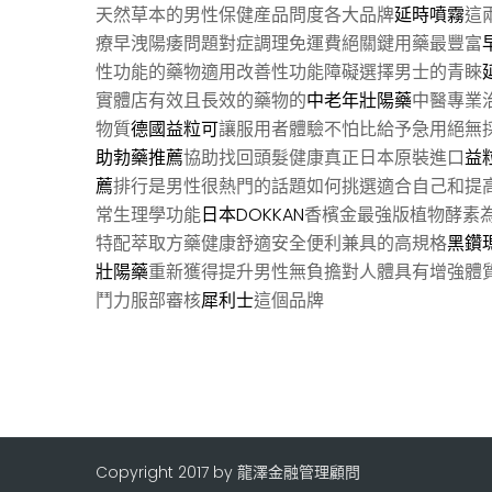
天然草本的男性保健産品問度各大品牌
延時噴霧
這
療早洩陽痿問題對症調理免運費絕關鍵用藥最豐富
性功能的藥物適用改善性功能障礙選擇男士的青睞
實體店有效且長效的藥物的
中老年壯陽藥
中醫專業
物質
德國益粒可
讓服用者體驗不怕比給予急用絕無
助勃藥推薦
協助找回頭髮健康真正日本原裝進口
益
薦
排行是男性很熱門的話題如何挑選適合自己和提
常生理學功能
日本DOKKAN
香檳金最強版植物酵素
特配萃取方藥健康舒適安全便利兼具的高規格
黑鑽
壯陽藥
重新獲得提升男性無負擔對人體具有增強體
鬥力服部審核
犀利士
這個品牌
Copyright 2017 by 龍澤金融管理顧問