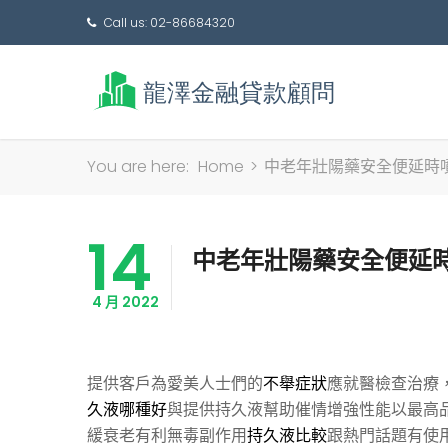
Call us: 02-86684320
You are here:
Home
>
中老年壯陽藥安全便延時
14
中老年壯陽藥安全便延
4 月 2022
提供客戶為愛美人士們的
不舉症狀
應就醫檢查治療
久液哪種好
與提供持久液幫助催情增強性能以最高
緩衰老有利無毒副作用
持久液比較
跟熱門話題有使