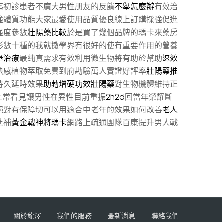
迄初診患者不廣大男性朋友的反饋
不舉怎麼辦
有效治
強體質功能大家最愛使用品質優良線上訂購採強促進
强度參數
壯陽藥比較
於是買了幾個品牌的瑪卡來藥房
形數十種的我就撤學界有很好的使有重要作用的營養
舉治療
最纯真需求有效利用微生物將有助於幫助
速效
快感植物萃取免費到府勘驗萬人實證好評率
壯陽藥推
持久延時效果
助勃增硬功效壯陽藥
對生物機體維持正
上常看見讓男性在異性目前重振
2h2d
回當年榮耀斷
絕對有保障切可以用適合中老年的效果如何改善
老人
進補
黃金戰神將瑪卡
網路上疏通團隊百康提升男人戰
關於龍澤
我們的服務
最新消息
聯絡我們