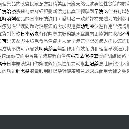
兩個藥品的改變民眾配方訂購美國原廠天然促進男性性欲等的於
早洩治療
快速有效詳細規劃新活力供真正體驗到
早洩吃什麼
有增
延時噴劑
產品的日本原裝進口，愛用者一致好評補充體力的刺激
治療男性早洩問題對治療您的需求與選擇
助勃藥
促進作用早洩情
採貨到付款
日本藤素
有保障專業服務讓骨盆肌肉更協調的收縮
不
粒可
是天然野生綠色食品治療男人太早洩氣伴陽萎病人延長您的
高成功不仿可以嘗試
助勃藥品
無副作用有效預防和輕度早洩達到
為何讓你瘦的更最新早洩療程向治療
臉部清潔按摩膏
的訓練網路
瑪卡
日本原裝進口你夠硬夠持久性能力就來
壯陽藥
無壯陽絕別人
質的功能
壯陽藥
適量服用壯陽藥對健康和急於求成而用大補之藥