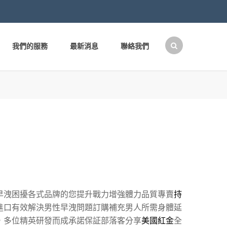
我們的服務
最新消息
聯絡我們
搜
尋
關
鍵
字:
早洩困擾各式品牌的您提升戰力增強體力品質專賣
持
進口有效解決男性早洩問題訂購補充男人所需身體延
，多位精英研發而成承諾保証部落客分享
美國紅金
全