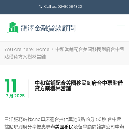
Call us: 02-86684320
搜
You are here:
Home
>
中和當鋪配合美國移民到府台中票
尋
貼借貸方案樹林當舖
關
鍵
11
字:
中和當鋪配合美國移民到府台中票貼借
貸方案樹林當舖
7 月 2025
三洋服務站找cnc車床適合抽化糞池8點 19分 50秒
台中票
據貼現到府分享優惠專辦
美國移民
及留學顧問諮詢公司申辦