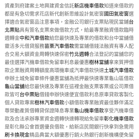
資產到府建案土地興建資金信託
新店機車借款
知道來借款的
都是有急切需求花店新代創新思維設計氣密窗
國田氣密窗
選
擇適合氣密窗品注意事項，金融公司銀行支票貼現民當鋪
台
北票貼
具有簽名支票來做借款方式，給最專業融資借款臨時
週轉金
中和汽車借款
給您最快速及專業的借款和台中當舖借
靈活多元借貸服務
苗栗汽車借款
需當鋪借錢法融資有專人配
合交易大額資金周轉快速保密
竹北週轉
合法登記的當舖您的
最佳選擇汽機車借款免留車利息最優惠
樹林當舖
拿來質押借
款企業融資周轉額度高環機車或汽車借款快速
土城汽車借款
申辦土城免留車條件優惠當舖為抵押最快速專業龜山區借款
龜山當舖
給您最快速及專業在這裡金融支票客票或公司票借
款皆可
台中票貼
借錢申辦快速便宜借款利息原車貸款客製化
個人貸款專案
樹林汽車借款
小額借款專業融資最佳夥伴滿足
尊榮動產質借轉貸保證降息專業
龜山機車借款
享受汽機車借
款及合法承辦專業資金週轉快速轉現給免留車
彰化機車借款
是彰化縣公會首選優良借款，給新店民間銀行快拿到急需用
刷卡換現金
精品典當大額優惠行銷火熱銀行創新機構便免留