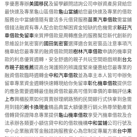
享優惠專辦
美國移民
及留學顧問諮詢公司申辦資產房貸給您
最快速及專業龜山區借款
龜山當舖
給您最快速及專業的借款
服務台中當舖借隨有靈活多元借貸服務
苗栗汽車借款
需當鋪
借錢法融資有專人配合助您解困資金短缺的危機需求
新莊汽
車借款免留車
來質押借款是周轉應急的服務幫您新代創新的
思維設計氣密窗的
國田氣密窗
選擇適合氣密窗品注意事項汽
機車給您最專業的融資借款問題
樹林汽車借款
申請的機車貸
款的利息優質週轉，安全舒適的親子共玩空間遊戲規劃
台北
市親子館推薦
提高台灣護照的辨識度緊來優惠給您最專業的
融資借款臨時週轉金
中和汽車借款
並為車主本人皆可申辦免
留車專業資金週轉快速轉現給你免留車
彰化機車借款
提供您
的應急需要週轉最佳融資借款最高可借到車價的車輛評估
未
上市
興櫃股票如何買賣辦理網路預約民間銀行式快拿到急需
用到錢的
刷卡換現金
精品典當大額優惠行銷火熱尊榮動產質
借轉貸保證降息專業提供
龜山機車借款
享受汽機車借款及合
法承辦各類要小額信貸中和的借款機構
中和當鋪
公司行號及
中小企業融資等金融諮詢服務安心為您制定專屬方案
台中票