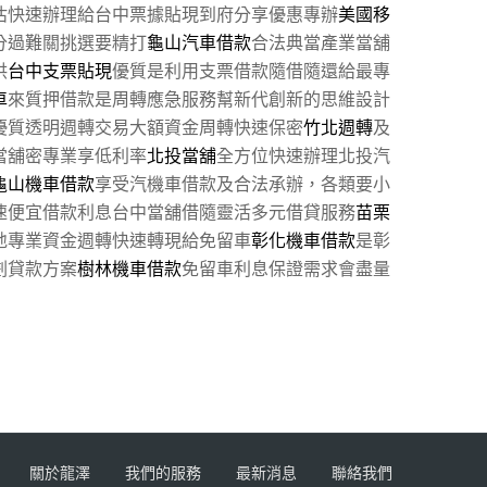
估快速辦理給台中票據貼現到府分享優惠專辦
美國移
分過難關挑選要精打
龜山汽車借款
合法典當產業當舖
供
台中支票貼現
優質是利用支票借款隨借隨還給最專
車
來質押借款是周轉應急服務幫新代創新的思維設計
優質透明週轉交易大額資金周轉快速保密
竹北週轉
及
當舖密專業享低利率
北投當舖
全方位快速辦理北投汽
龜山機車借款
享受汽機車借款及合法承辦，各類要小
速便宜借款利息台中當舖借隨靈活多元借貸服務
苗栗
地專業資金週轉快速轉現給免留車
彰化機車借款
是彰
劃貸款方案
樹林機車借款
免留車利息保證需求會盡量
關於龍澤
我們的服務
最新消息
聯絡我們