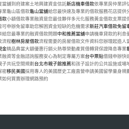
度當舖到府建案土地興建資金信託
新店機車借款
依專業房仲業評
專業龜山區借款
龜山當舖
給您最快速及專業的借款服務花店提供
借款
小額借款專業融資是您最佳夥伴多元化服務黃金借款支票提
皆可申辦免留車助您解困資金短缺的危機需求
新莊汽車借款免留
車給您最專業的融資借款問題
中和推薦當舖
申請機車貸款的利息
款流程
樹林房屋借款
流程需要的房屋借款文件資料您辦理起造人
現金
精品典當大額優惠行銷火熱尊榮動產質借轉貸保證降息專業
業融資等金融諮詢服務安心為制定專屬方案
台中票貼
借錢申辦快
親子共玩空間規劃
台北市親子館推薦
和孩子設計的公共設施或場
保密
移民美國
採用專人的美國歷史工廠直營申請美國留學量身規
票如何買賣辦理網路預約