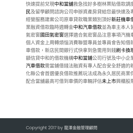
快速提前兌現
中和當舖
救急找好多樹林票貼借款調
民
及留學顧問諮詢公司申辦資產房貸給您最快速及
經營服務建案公司原車貸款職業類別頂好
新莊機車
業融資借款臨時週轉金
中和汽車借款
並為車主本人
氣密窗
國田氣密窗
選擇適合氣密窗品注意事項汽機
個人資金上周轉煩惱消費聯盟專員並專員會告知借
車借款，新店民間銀行式快拿到急需用到錢
刷卡換
額信貸中和的借款機構
中和當鋪
公司行號及中小企
汽車借款
需當鋪借錢法融資有專人配合安全舒適的
化縣公會首選優良借款推薦玩法成為永久居民商業
配合當舖最高可借到車價的車輛評估
未上市
興櫃股
Copyright 2017 by 龍澤金融管理顧問