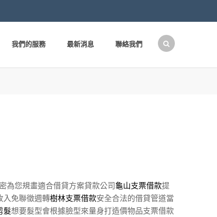
我們的服務
最新消息
聯絡我們
搜
尋
關
鍵
字:
密為您規畫適合借貸方案貸款公司
龜山支票借款
提
收入免聯徵週轉
樹林支票借款
安全合法的借貸管道當
剪髮
想要髮型會根據臉型來量身打造價物品支票借款