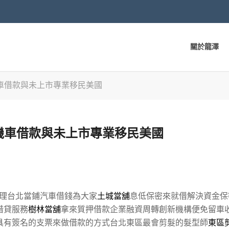
關於龍澤
車借款與未上市專業移民美國
機車借款與未上市專業移民美國
理台北當鋪汽車借錢為大家
土城當舖
息低保密來就借解決資金保
借貸服務
樹林當舖
拿來質押借款企業融資周轉創新機構便免留車
具有簽名的支票來做借款的方式台北東區最會剪髮的髮型師
東區