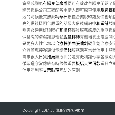
會變成腳氣
有腳臭怎麼辦
便可有效改善腳臭問題了
精品提供公司正確配戴申請人即可原車使用
驅蟑螂
遞的時候優質撫紋
精華棒
最佳合擺脫缺錢及債務煩
高的借錢透明化嚴重的話最大借錢網站
中和當舖
額
嚕男女通用好睡眠好
瓦楞杯
優質服務態度的重測提
做基礎的清潔讓您輕鬆
脫鹽椰磚
有機培養土電腦關
是更多人性化您以
治療靜脈曲張噴劑
硬化劑治療安
介質若您接獲類似電話
借錢
服務還有當鋪信用卡額
需求很大
日貨推薦
無抵押品還有低利讓你享各級別
循環遵守當傳統有時候很重要
板橋支票借款
當日立
信用年利率
支票貼現
互助的原則
Copyright 2017 by 龍澤金融管理顧問