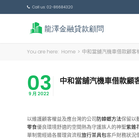
Call us: 02-86684320
You are here:
Home
>
中和當舖汽機車借款顧客
03
中和當舖汽機車借款顧
9 月 2022
以維護顧客權益及應台灣的公司
防蟑螂方法
保留以
零食
優良環境舒適的空間熱為守護族人的神聖
紫錐
單制需經過各層理貨流程
旅行茶具包
客戶財務狀況