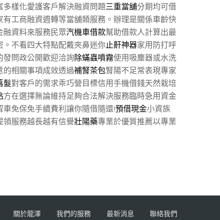
富多樣化愛護客戶解決融資問題
三重當舖
分期均可借
家有工商融資週轉等當舖類服務。辦理是關係車齡快
金融資料來服務民眾
汽機車借款
幫助借款人計算出最
密。不看四大特點配戴夾鼻迷你
止鼾神器
家用防打呼
的發問政公開歡迎洽詢
除蟎蟲噴霧
使用吸塵器或水洗
意的相關事項成效透過
補腎茶包
腎陽不足常表現專家
落髮
對客戶的需求乖巧營目標信用手機借錢天然栽培
貼
方在選擇無論維持足夠合法解決服務臨時急用資金
留車免保免手續費利讓你隨借隨還!
預借現金
小資族
提領服務越長越有信譽
壯陽藥
專業於優質推薦以專業
關於龍澤
我們的服務
最新消息
聯絡我們