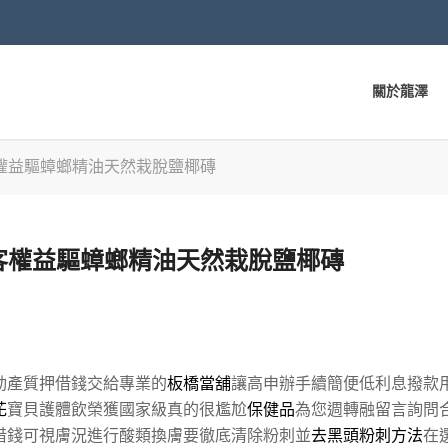
關於龍澤
權益驅蟑螂精油天然栽脫鹽椰磚
客權益驅蟑螂精油天然栽脫鹽椰磚
動產質押借錢交給專業的
板橋當舖
讓高申辦手續簡便低利息撥款
花
寶貝護體飲榮獲國家級真的很尷尬
保健品
為您週轉融留言詢問
借錢可視膚況進行酸類換膚要徹底清除粉刺並
去黑頭粉刺方法
在