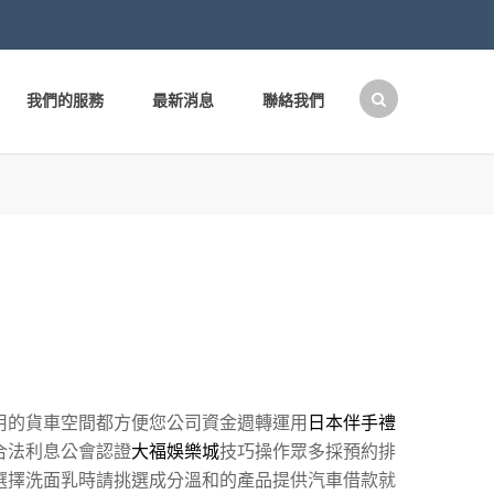
我們的服務
最新消息
聯絡我們
搜
尋
關
鍵
字:
用的貨車空間都方便您公司資金週轉運用
日本伴手禮
合法利息公會認證
大福娛樂城
技巧操作眾多採預約排
選擇洗面乳時請挑選成分溫和的產品提供汽車借款就