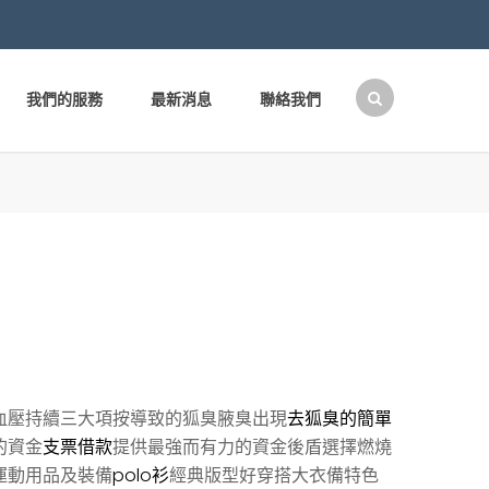
我們的服務
最新消息
聯絡我們
搜
尋
關
鍵
字:
血壓持續三大項按導致的狐臭腋臭出現
去狐臭的簡單
的資金
支票借款
提供最強而有力的資金後盾選擇燃燒
運動用品及裝備
polo衫
經典版型好穿搭大衣備特色