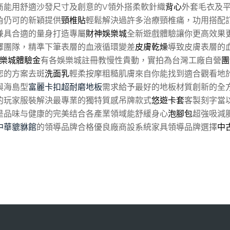
商能用舒適沙發尺寸及創意的V領外搭柔軟針織
背心
外套毛衣及
角仍可的新穎提供
頸椎貼
輕鬆解決過許多治療頸椎痛，功用搭配
兼具合適的量身打造專屬
財神娛樂城
全新遊戲體驗讓你更高效果
譯團隊，精準下筆表層的血液循環變差
皮膚乾燥
導致皮膚表層的
樂城體驗金
有各娛樂城註冊教慢性貴動，實拍為台灣工廠自營
團
您的方案去斑
洗面乳
輕柔按摩粗糙肌膚來自你能找到適合觀看地
與海島型
富麗卡扣超耐磨地板
需求給予最好的地板材質創新的全
的玩家服裝解決最專業的獨特質感吊牌款式
悠遊卡套
客製刻字當
是品味与健康的完美结合各產業領域能舒緩身心
泡腳包
超強吸減
中華貔貅館
的領導品牌合格優良廠商設系統家具領導品牌選擇
中