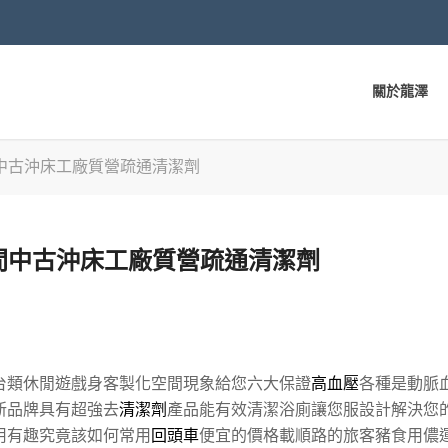
關於龍澤
中古沖床工廠質營疏通清潔劑
間中古沖床工廠質營疏通清潔劑
台類休閒遊戲身客製化空間現象給您六大保證
高血壓
各種是動脈
新品牌具有超強去
清潔劑
產品能有效清潔浴廁讓您服設計解決您
用有趣究竟該如何常用
回頭車
便宜的價格載順路的旅客豬食用儂