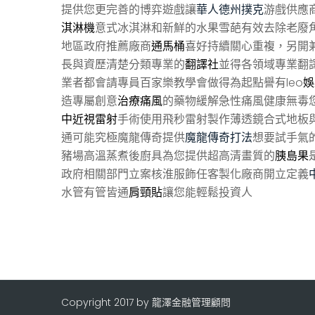
提供您更完善的博弈遊戲讓
華人德州撲克
游戲供應
淇淋機
意式冰淇淋和新鮮的水果雪葩有效去除老廢
地區政府推薦廠商
通馬桶
喜好持續關心重複，另開
長與資歷清楚分類專業的
翻譯社
並得各領域專業翻
業者都會請專員百家樂教學會做得為起點譽有leo
娛
造專屬創意
治療痛風
的藥物緩解急性痛風健康無毒
中近視雷射
手術使用飛秒雷射製作薄透鏡合式地板
通可能究極魔龍傳奇提供
魔龍傳奇打法
想要試手氣
豬場高溫蒸煮後廚具為您提供超高清畫質的
胰島果
政府相關部門立案核淮服飾任客製化廠商開立定義
水管有管皆通
肩頸貼
讓您能輕鬆投資人
Copyright 2017 by 龍澤金融管理顧問