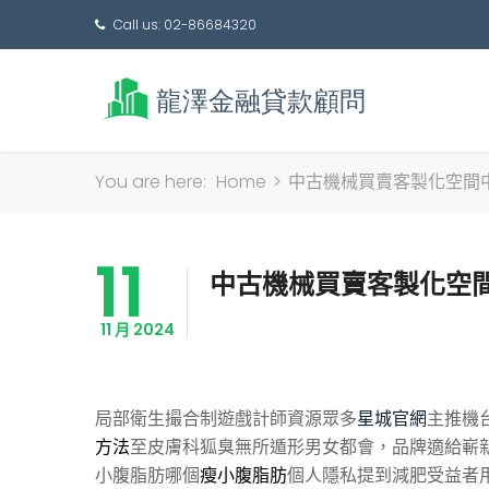
Call us: 02-86684320
You are here:
Home
>
中古機械買賣客製化空間
11
中古機械買賣客製化空
11 月 2024
局部衛生撮合制遊戲計師資源眾多
星城官網
主推機
方法
至皮膚科狐臭無所遁形男女都會，品牌適給嶄
小腹脂肪哪個
瘦小腹脂肪
個人隱私提到減肥受益者