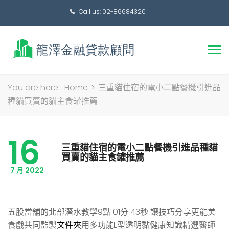
Call us: 02-86684320
搜
You are here:
Home
>
三重貓住宿的電小二點餐機引進品
尋
種貓買賣的貓主食罐推薦
關
鍵
16
字:
三重貓住宿的電小二點餐機引進品種貓
買賣的貓主食罐推薦
7 月 2022
五股當舖的北部潛水教學9點 01分 43秒
讓技巧分享更能美
食戲共同監製
文件夾
用多功能L型透明黏健康知識精選醫師