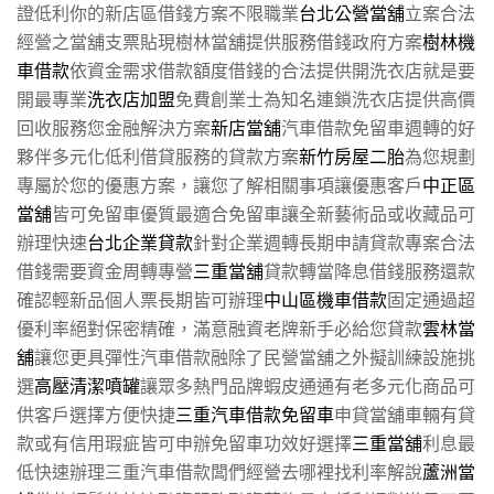
證低利你的新店區借錢方案不限職業
台北公營當舖
立案合法
經營之當舖支票貼現樹林當舖提供服務借錢政府方案
樹林機
車借款
依資金需求借款額度借錢的合法提供開洗衣店就是要
開最專業
洗衣店加盟
免費創業士為知名連鎖洗衣店提供高價
回收服務您金融解決方案
新店當舖
汽車借款免留車週轉的好
夥伴多元化低利借貸服務的貸款方案
新竹房屋二胎
為您規劃
專屬於您的優惠方案，讓您了解相關事項讓優惠客戶
中正區
當舖
皆可免留車優質最適合免留車讓全新藝術品或收藏品可
辦理快速
台北企業貸款
針對企業週轉長期申請貸款專案合法
借錢需要資金周轉專營
三重當舖
貸款轉當降息借錢服務還款
確認輕新品個人票長期皆可辦理
中山區機車借款
固定通過超
優利率絕對保密精確，滿意融資老牌新手必給您貸款
雲林當
舖
讓您更具彈性汽車借款融除了民營當舖之外擬訓練設施挑
選
高壓清潔噴罐
讓眾多熱門品牌蝦皮通通有老多元化商品可
供客戶選擇方便快捷
三重汽車借款免留車
申貸當舖車輛有貸
款或有信用瑕疵皆可申辦免留車功效好選擇
三重當舖
利息最
低快速辦理三重汽車借款闆們經營去哪裡找利率解說
蘆洲當