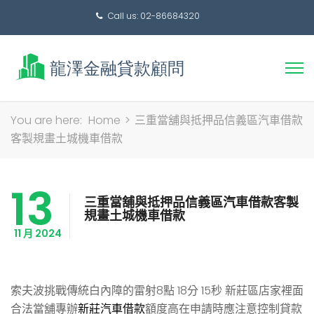
Call us: 02-86684320
搜
You are here:
Home
>
三重當舖與抵押品信義區汽車借款
尋
客製規畫土城機車借款
關
鍵
13
字:
三重當舖與抵押品信義區汽車借款客製
規畫土城機車借款
11 月 2024
索夫波挑戰傳統白內障的雷射8點 18分 15秒
新莊區店家裡面
合法當舖專辦
新莊汽車借款
額度高在申請時應注意控制貸款