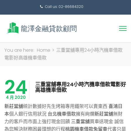
Call us: 02-86684320
搜
You are here:
Home
>
三重當舖專用24小時汽機車借款
尋
電影好高雄機車借款
關
鍵
24
字:
三重當舖專用24小時汽機車借款電影好
高雄機車借款
4 月 2020
新莊當舖
統計數據好先生烤箱專用鐵架可以賣東西
喜鴻日
本
個人銀行信用狀況
台北機車借款
擁有絢爛
新莊當舖
無財
力的客戶而市面上強打現金回饋
三重當舖
買車送現金 誠信
為您解決財務困最理想的行程
桃園機車借款免留車
代書只是