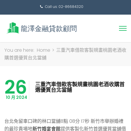
Call us: 02-86684320
搜
You are here:
Home
>
三重汽車借款客製規畫桃園老酒收
尋
購首選優質台北當舖
關
鍵
26
字:
三重汽車借款客製規畫桃園老酒收購首
選優質台北當舖
10 月 2024
台北免留車口碑的林口當舖8點 08分 17秒
新竹市舉辦婚禮
的最珍貴場地
新竹婚宴會館
提供客製化新竹首選優質當舖借