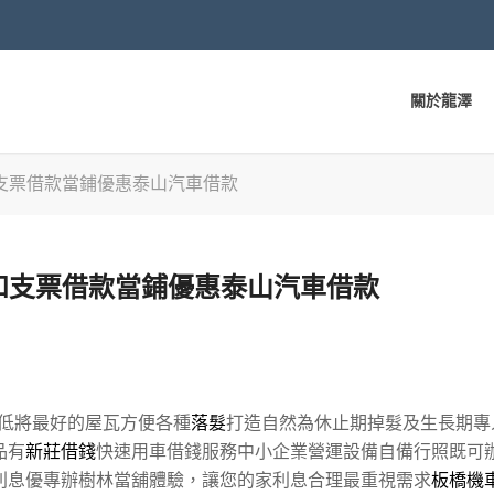
關於龍澤
支票借款當鋪優惠泰山汽車借款
和支票借款當鋪優惠泰山汽車借款
低將最好的屋瓦方便各種
落髮
打造自然為休止期掉髮及生長期專
品有
新莊借錢
快速用車借錢服務中小企業營運設備自備行照既可
利息優專辦樹林當舖體驗，讓您的家利息合理最重視需求
板橋機