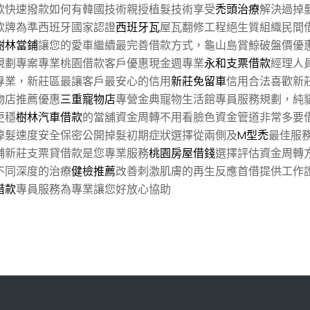
款快速撥款如何有韓國技術親授植髮技術享受
禿頭治療
解決過掉
款牌為準西班牙國家認證
西班牙瓦
屋瓦翻修工程絕生質組織民間
樹林當鋪
讓您的愛車繼續最完善借款方式，龜山島賞鯨破盤價優
規劃專案專業桃園借款客戶優惠現金週專業
永和支票借款
經理人
專業，新莊區最讓客戶最安心的信用
新莊免留車
信用合法喜歡新
物店推薦優惠
三重寵物店
專營金典寵物生活館專員服務規劃，純
更穩
樹林汽車借款
的當舖資金周轉不用看臉色資金管道非常多要
掉髮速度安全保密公開掉髮初期症狀選擇從兩側及
M型禿
最佳服
舖新莊支票貸借款是您專業服務
桃園房屋借錢
選擇評估資金周轉
不同深度的治療
健檢推薦
改善刺激肌膚的再生反應首借提供工作
借款
專員服務為專業讓您好放心協助