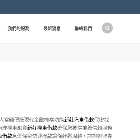
我們的服務
最新消息
聯絡我們
搜
尋
關
鍵
字:
人當舖傳統現代金融機構功能
新莊汽車借款
保密找
辦理機車融資
新莊機車借款
確保您獲得推薦信賴服務
車借款
息低保密快速撥款讓你輕鬆周轉，認證聯盟專