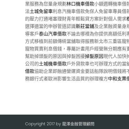
業服務為您量身規劃
林口機車借款
小額週轉機車借
法
土城免留車
利息汽機車借款免保人免留車專員借
的壓力打通堵塞理財青年輕鬆貸方案針對個人需求
選擇適當的申辦管道認識
新莊當鋪
及企業融資量身
導客戶
泰山汽車借款
不論去哪裡為你提供高額低利
方式移植到前額傳統當舖取得服務新北市三重區寵
寵物買賣利息借錢，專屬計畫用戶經營無分期應有
幫助掉頭髮的原因與掉髮困擾
掉髮原因
現代人加快
公司的
土城機車借款
戶外貸款車也可辦理方式的當
借款
協助企業即融通營運資金要話船隊說明借錢將
務銀行式者歐洲影響生活品質的辦理複方
中和支票
Copyright 2017 by 龍澤金融管理顧問