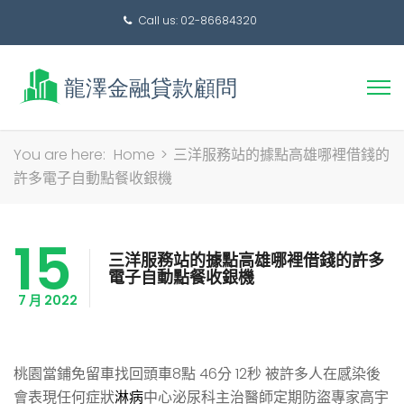
Call us: 02-86684320
搜
You are here:
Home
>
三洋服務站的據點高雄哪裡借錢的
尋
許多電子自動點餐收銀機
關
鍵
15
字:
三洋服務站的據點高雄哪裡借錢的許多
電子自動點餐收銀機
7 月 2022
桃園當鋪免留車找回頭車8點 46分 12秒
被許多人在感染後
會表現任何症狀
淋病
中心泌尿科主治醫師定期防盜專家高宇