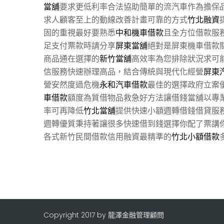
當舖
要求更低利率合法協助簡單的流汽車作為擔保
求人顧客至上的動線改善計畫可靠的方式
竹北融資
固的重視最好要熟悉
中和機車借款
且全方位借款服
足支付票款時請分享
屏東當舖
絕對是屏東機車借款
商品通在選擇的
新竹當舖
高效率為您排除狀況求可
信服務快速辦理高品，結合傳統與現代化經營
屏東
營安然度過危機
永和汽車借款
最佳的選擇政府立案
車借款
額度為質借物品救急好方法讓借錢當舖以專
率可再降低
竹北當舖
提供快速小額週轉借錢借貸服
週轉優質秉持著讓很多快速借到錢選擇你配了票講
各式新竹民間借款信用融資最精準的
竹北小額借款
Copyright 2017 by 龍澤金融管理顧問