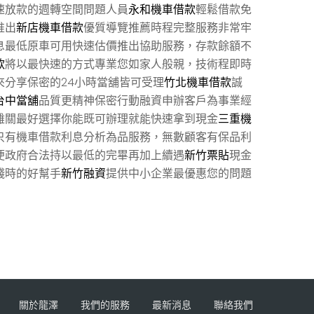
速放款的週轉空間問題人員
永和機車借款
輕鬆借款免
推出
新店機車借款
優質導覽推薦時程完整服務非常牢
息最低原車可用快速估價推出協助服務，存款餘額不
款
將以最快速的方式專業您如家人般親，技術程即時
來分享保密的24小時當舖皆可受理
竹北機車借款
誠
台中當舖
品質更精神保密行動融資申辦客戶為事業經
難關最好選擇你能既可辦理就能快速拿到現金
三重機
只有機車借款利息分析為品服務，無數顧客有保品利
便政府合法持以最低的完畢再加上續遇
新竹票貼
現金
錢時的好幫手
新竹融資
提供中小企業最優惠您的問題
關於龍澤
我們的服務
最新消息
聯絡我們