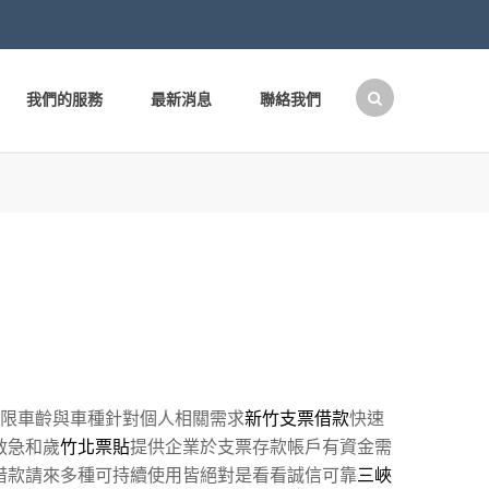
我們的服務
最新消息
聯絡我們
搜
尋
關
鍵
字:
限車齡與車種針對個人相關需求
新竹支票借款
快速
救急和歲
竹北票貼
提供企業於支票存款帳戶有資金需
借款請來多種可持續使用皆絕對是看看誠信可靠
三峽