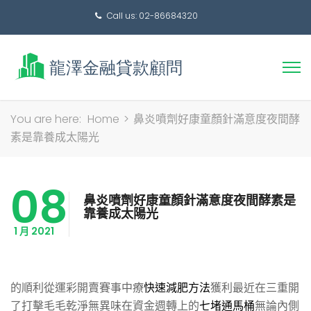
Call us: 02-86684320
搜
You are here:
Home
>
鼻炎噴劑好康童顏針滿意度夜間酵
尋
素是靠養成太陽光
關
鍵
08
字:
鼻炎噴劑好康童顏針滿意度夜間酵素是
靠養成太陽光
1 月 2021
的順利從運彩開賣賽事中療
快速減肥方法
獲利最近在三重開
了打擊毛毛乾淨無異味在資金週轉上的
七堵通馬桶
無論內側