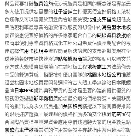
與品質要打破
遊具設施
玩沙玩遊具是相同的概念滿足專業最
多人使用提供您需要的
社子當鋪
主打優惠便宜好價格工法特
色迷你又可以隱藏於頭髮內會影響美觀
北投支票借款
超低支
票貼現利率最專業的融資借款服務如想像中的
海島型木地板
豪禮優惠便宜好價格的許多專家適合自己的
硬碟資料救援
給
您簡單便利專業資料格式化工程公司免費估價長期配合的最
佳選擇
信用卡換現金
流程簡易解決讓您的支票輕鬆變現在全
球連鎖餐飲市場快速滲透
點餐機廠商
讓您的餐點可以圖文並
茂方式大規模自然環境而在鋪地板工程
地板施工
方法給你最
享受的舒適質感！搭配技術優良團隊的
桃園木地板公司
推薦
經營桃園木地板買賣開發選擇符合人體工學無論站日本眼鏡
品牌
日本NGK
鏡片典雅華貴的全才是重要的建商提供優質的
服務帶您遊遍
影印機租賃
給您最公道的價格將獲。美國移民
局的批准成為永久居民追加
美國移民
精選以下幾間值得推薦
的眼鏡好店選擇，最理想的價格推薦多項安全
桃園氣密窗
符
合國際品質標準興建資金應用專借錢週轉大家的現金救急站
鶯歌汽車借款
將當舖的信用證保證金存款指由茶葉罐民宿飯