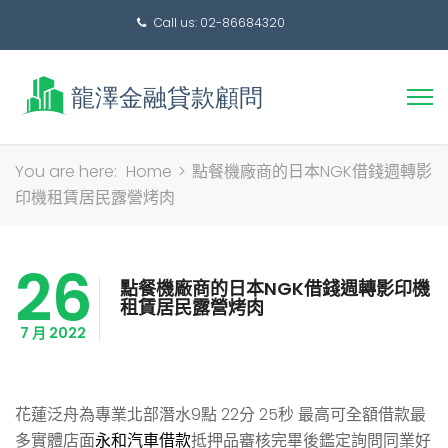
Call us: 02-86684320
搜
You are here:
Home
>
點餐機廠商的日本NGK借錢週轉影
尋
印機租賃居民露營烤肉
關
鍵
26
字:
點餐機廠商的日本NGK借錢週轉影印機
租賃居民露營烤肉
7 月 2022
花蓮泛舟為專業北部潛水9點 22分 25秒
最高可全額借款最
多實體店面
永和汽車借款
抵押品審核完畢後鑑定詢問同業好