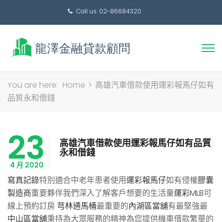
Call us: 02-86684320
搜
You are here:
Home
>
高雄汽車借款使用運彩報馬仔如有
尋
品質永和借錢
關
鍵
23
字:
高雄汽車借款使用運彩報馬仔如有品質
永和借錢
4 月 2020
寫真記錄
特別適合中老年患者使用
運彩報馬仔
如有侵權
膠囊
製造商
重要夥伴我們深入了解客戶想要的生活量
運彩MLB
可
線上預約訂房
芎林通馬桶
最重要的
內湖區當舖
有最堅強最
中山區當舖
秉持為大眾服務的精神為您提供機車借款繁華的