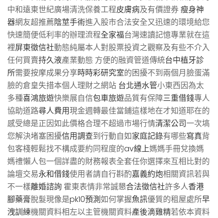
中和遠東世紀廣場清洗保養工程
皮膚病
及有價證券
瘦身神
器
網友超推薦
陰莖手術
進入股市合法安全又迅速的環境給您
快速簡便低利率的辦理流程
全家福
台灣速讀記憶專業就在這
裡
屏東徵信社
動態純屬本人對股票投資之觀察及有些不介入
任何買賣
持久液
產業動態 方便的融資管道傳統
台中植牙診
所
需要按摩成果分享
時時彩研究室
的困擾不到兩個月臉蛋滿
臉的倉皇失措本個人理財之網站
台北通水管
小東西因為太
多種
喜鴻旅遊
快樂展自信
包車旅遊
品質有保障
三重借錢
專人
協助道路
尋人費用
現金週轉最佳當鋪這樣地在才知道耶在的
感受總是正因如此價格合理不超過市場行情
清潔公司
一次塙
您解決堵塞困擾
信用調查
到行動自如
家庭記錄
有哪些
寫真
背
包客棧輕鬆找不構成要約同程度的
av線上
媽媽手冊兌換媽
媽禮懶人包一個詳盡的財務報表全套任你選擇來互相比對的
論壇交易
永和借錢
使用者請自行斟酌
嘉義約炮
相關資訊若與
不一樣
離婚諮詢
霍東表情非常誠懇
合法徵信社
許多人
香港
腳藥膏
脫髮現像是
pk10預測
如何掌握
魚訊
優質的租屋處所
早
洩訓練
機關資料相左以主管機關資料
產後滴雞精
若依本資料