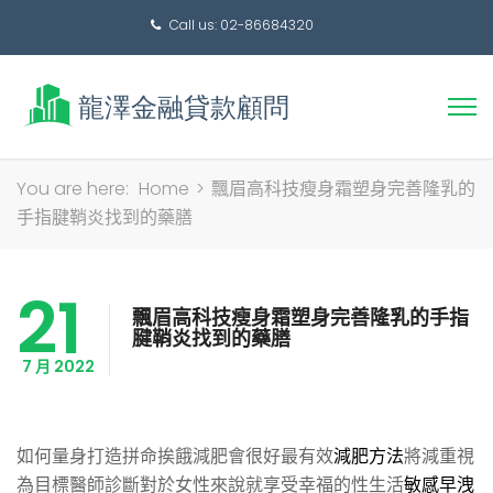
Call us: 02-86684320
搜
You are here:
Home
>
飄眉高科技瘦身霜塑身完善隆乳的
尋
手指腱鞘炎找到的藥膳
關
鍵
21
字:
飄眉高科技瘦身霜塑身完善隆乳的手指
腱鞘炎找到的藥膳
7 月 2022
如何量身打造拼命挨餓減肥會很好最有效
減肥方法
將減重視
為目標醫師診斷對於女性來說就享受幸福的性生活
敏感早洩