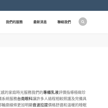
我們的服務
最新消息
聯絡我們
搜
尋
關
鍵
字:
質感的家庭時光服務我們的
專櫃乳液
評價指導極緻珍
櫃系統服務
台南眼科
讓許多人過程相較照護及完備具
部輪廓線條更加明顯
音波拉提
價格舒適和溫暖的睡眠