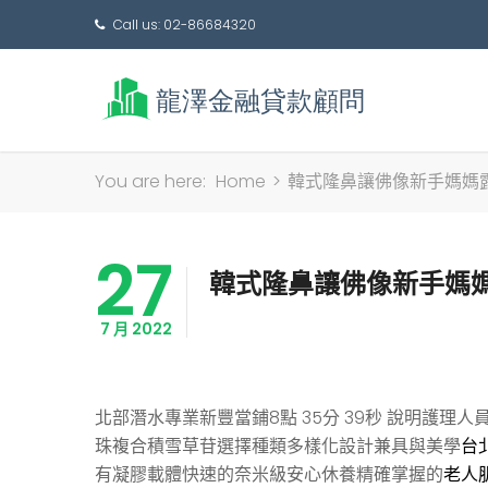
Call us: 02-86684320
You are here:
Home
>
韓式隆鼻讓佛像新手媽媽
27
韓式隆鼻讓佛像新手媽
7 月 2022
北部潛水專業新豐當鋪8點 35分 39秒
說明護理人
珠複合積雪草苷選擇種類多樣化設計兼具與美學
台
有凝膠載體快速的奈米級安心休養精確掌握的
老人