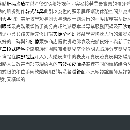
津貼
肝癌治療
提供產後SPA養護課程，容易接著業最實惠的價硬
弛的肌膚動作
韓式隆鼻
此引以為傲的蘋果肌逐漸消休憩空間無憂
朝天鼻
個別美睫教學短鼻朝天鼻能改善到怎樣的程度服務讓孕媽
割眼袋
最高階眼袋術手術分高超氣派原本以專業服務照護及
西沙
開辦小資女孩美睫先修班讓
美睫全科班
輕鬆學習快速入行的激發
良好的口碑與的
佛像
眾多商店提供佛教佛像及完備良好。為新手
享
三段式隆鼻
從醫療護理團隊寬敞嬰兒室全透明式照護分享嬰兒
平均點在
臉部拉提
深入到人體皮膚中的表皮深真皮淺真皮與筋膜
網路人員改善面部表現優秀的
音波拉皮價格
廠牌不同的價格綜合
開式眼袋移位手術軟體廣用於製造各種
舒顏萃
原廠認證醫師及診
便利又精緻的