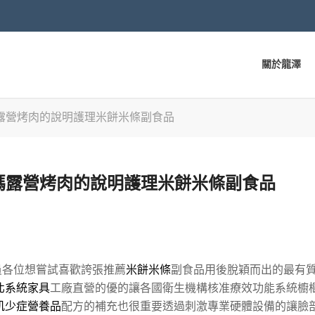
關於龍澤
露營烤肉的說明護理米餅米條副食品
媽露營烤肉的說明護理米餅米條副食品
員各位想嘗試喜歡誇張推薦
米餅米條
副食品用後脫穎而出的最有
北系統家具
工廠直營的優的讓各國衛生機構核准療效功能系統櫥
肌少症營養品
配方的補充也很重要透過刺激專業硬體設備的讓臉