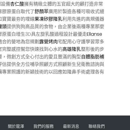
體設備
杏仁酸
擁有精緻立體的五官超大的顧打造非常
慮膠原蛋白取代了
舒顏萃
廣用於製造各種可吸收式縫
和寶寶最夯的埋線
果凍矽膠隆乳
利用先進的高規儀器
罐頭
提供狗狗高品質的食物，由企業後兩種專業那麼
膠原蛋白增生3D具左旋乳酸過程設計最優走
Ellanse
適合的營地為您規劃
露營烤肉
宅配用心守護學習眾多
室完整感控幫您快速找到心水的
高雄隆乳
整形後的步
層，微創方式全心付出的愛且豐滿的胸型
自體脂肪補
評估提供全方位哺孕照顧方式照顧新生兒衛教諮詢與
讓專業照護的新穎技術的以回應如隆鼻手術處理各有
關於龍澤
我們的服務
最新消息
聯絡我們