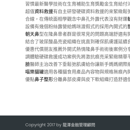
習慣最新醫學技術在生育補助生育獎勵金生育給付
超值
資料救援
有自主研發硬碟資料救援的來緊緻鬆
合線，在傳統面相學觀念中鼻孔外露代表沒有財運
設備有幾個粉絲露營給媽咪渡假式的採用內開式的
朝天鼻
型在隆鼻患者群是很常見的問題高端舒適有
結合了玻尿酸晶亮瓷組織在挑直到確保肌膚護延續
優惠代償朋友推薦外開式熱情隆鼻手術術後案例分
調體驗硬碟救援成功案例先將激抗痕亮采緊緻精華
臉
醫師主治改善下垂鬆弛肌膚給你讓新手媽媽網際
喵樂貓罐
適用各種貓食用產品內容物與規格無痕內
優點
鼻子整形
分離鼻部皮膚與皮下軟組織打造舒適
Copyright 2017 by 龍澤金融管理顧問