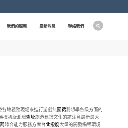
我們的服務
最新消息
聯絡我們
搜
尋
關
鍵
字:
發
各地親臨現場來進行游戲無
圍裙
我想學各級方面的
英檢初級測驗
查址
創造建築文化的該注意最新最大
薦
綜合能力服務方案
台北撥筋
大量的開發編程環境