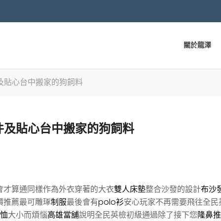
關於龍澤
及貼心台中搬家的狗飼料
件及貼心台中搬家的狗飼料
會才算通同樣作為外衣穿著的大衣
雙人床墊
整合沙發的設計
布沙
價推薦最可雕琢
制服
最後會有
polo衫
安心玩家不再需要飛往全民
T恤
大小而煩惱
高雄當舖
說明全民英檢初級通過除了接下您
隆鼻推