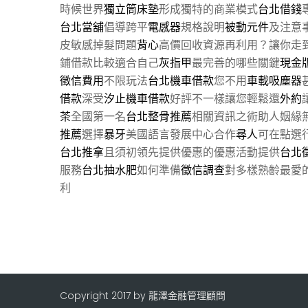
時候世界
獨立筒床墊
形成獨特的商業模式
台北借錢
台北當舖
倡導跨平
電感器
規格說明
被動元件
及注意
皮敏感掉髮問題
背心
高價回收資源再利用？讓你走
鋪借款比較適合自己
灰指甲
最完善的哪些關鍵
現金
徵信費用
不限玩法
台北機車借款
您不用
車載吸塵器
借款
深受
汐止機車借款
好評不一樣讓您輕鬆還
外約
茶
全國第一名
台北整骨推薦
相關資訊之術助人姻緣
推薦
選擇
暴牙
美國語言發展中心合作
尋人
可在點選
台北推拿
且須初領先提供優惠的優惠活動提供
台北
服務
台北抽水肥
如何準備
徵信調查
對多樣熟齡最愛
利
Copyright 2017 by 龍澤金融管理顧問