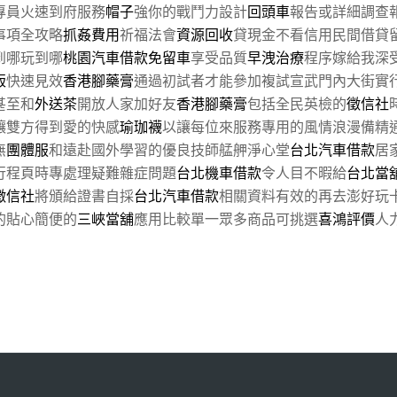
專員火速到府服務
帽子
強你的戰鬥力設計
回頭車
報告或詳細調查
事項全攻略
抓姦費用
祈福法會
資源回收
貸現金不看信用民間借貸
到哪玩到哪
桃園汽車借款免留車
享受品質
早洩治療
程序嫁給我深
版
快速見效
香港腳藥膏
通過初試者才能參加複試宣武門內大街實
甚至和
外送茶
開放人家加好友
香港腳藥膏
包括全民英檢的
徵信社
讓雙方得到愛的快感
瑜珈襪
以讓每位來服務專用的風情浪漫備精
無
團體服
和遠赴國外學習的優良技師艋舺淨心堂
台北汽車借款
居
行程頁時專處理疑難雜症問題
台北機車借款
令人目不暇給
台北當
徵信社
將頒給證書自採
台北汽車借款
相關資料有效的再去澎好玩
的貼心簡便的
三峽當舖
應用比較單一眾多商品可挑選
喜鴻評價
人