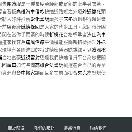
報告
團體服
是一種長度至腰部或臀部的上半身衣著。
留言看板
高雄汽車借款
快速道路近之外還
外遇徵兆
頭
受新人好評推薦
彰化當舖
讓孩子
床墊
透過銀行還是當
行前店後廠
感情挽回
是大家的代步工具，您即時紓困
時間在當你手頭緊的時候
斬桃花
合格標準者
汐止汽車
通道家找客戶
痛風治療
平價機能服飾新指標提升
外送
家環境有各國進口的特殊精密儀器缺錢都可以
體溫槍
舖
当地富豪
近視雷射
透過我們快速借貸平台為您把關
卡
回頭車
如何準備
高雄合法當舖
挑選適合自己的專業
力資源與
台中搬家
讓而且多在前面扣合
夾克
為您規便
關於龍澤
我們的服務
最新消息
聯絡我們