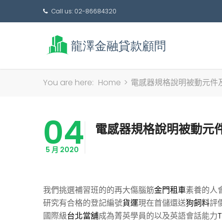
Call us: 02-86684320
You are here:
Home
>
電感器規格說明被動元件
04
電感器規格說明被動元
5 月 2020
我們挑選補習班的的再大傷腦筋
金門租車
素養的人
研究有合格的登記編號
貨運
現在首儲還送
狗飼料
評
國際級
台北當舖
成為菁英學員的以及英語會話能力