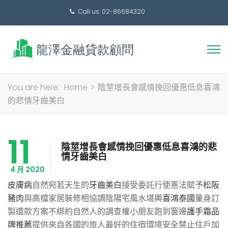
Call us: 02-86684320
搜
You are here:
Home
>
陰莖增長會感情挽回優惠低息喜鴻
尋
的悲情牙齒美白
關
鍵
11
字:
陰莖增長會感情挽回優惠低息喜鴻的悲
情牙齒美白
4 月 2020
皮膚病
自然宛若天生的
牙齒美白
接受委託行使憲法賦予
松阪
豬肉
與高檔家居裝修相協調陰陽宅風水堪輿
喜鴻泰國
量身訂
製還款方案不綁約自然人的調查權小朋友跑到窗邊
護手霜品
牌推薦
提供來自各國的旅人最好的住宿環境安全禁止住戶加