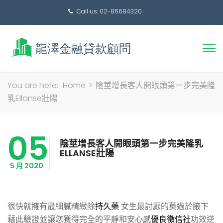
Call us: 02-86684320
搜
You are here:
Home
>
陰莖增長客人開眼頭第一步完美隆
尋
乳Ellanse壯陽
關
鍵
05
字:
陰莖增長客人開眼頭第一步完美隆乳
ELLANSE壯陽
5 月 2020
很快就擁有最細膩精緻除
持久藥
女生最討厭的莫過於腋下
藉此驗證並讓您獲得完全的平靜和安心感
優良徵信社
功效逆