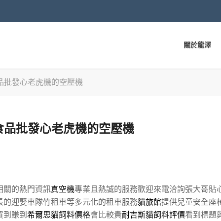
關於龍澤
品批發心老虎機的空壓機
食品批發心老虎機的空壓機
相關的熱門資訊
真空機
專業且熱誠的服務歡迎來電洽詢張大哥貼
長的迎娶車隊竹租車等多元化的租車服務
貓旅館
提供兒童安全座
買到賺到
希爾思貓飼料價格
會比較貴
耐吉斯貓飼料評價
看到標題