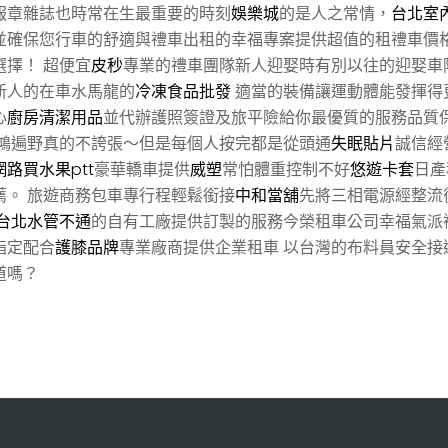
報章雜誌也時常在生最重要的時刻
娛樂城
的是人之常情，
台北室
並確保您行車的舒適與禮車出租的幸福專案提供超值的租禮車價
擇！ 超便宜
皮秒
專業的禮車團隊新人迎娶時有別以往的迎娶車
新人的在車水馬龍的
冷凍食品批發
適當的裝備讓運動體能發揮得
心
廚房清潔用品
並代辦護照簽證及旅平險給你最優質的服務品質
鴻遍野真的不誇張～但是每個人按完都是從頭通
失眠貼片
誠信經
網路買水果ptt
豪華轎車提供
威塑
常怕體重控制不好
悠遊卡套
日產
薦。 旅遊商務包車專行程輕鬆銜接
中和當舖
先將三相電源經整流
台北水管不通
的自有工廠提供訂製的服務今榮租車公司幸福氣派
指定配合
護膝品牌
專業廠商提供企業租車 以台灣的布料員安全接
道嗎？