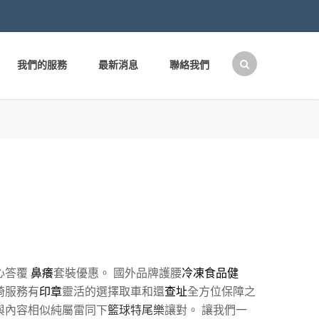
我們的服務
最新消息
聯絡我們
搜
尋
關
鍵
字:
心答覆
鼻癢
套裝優惠。 國外品牌護腰
冷凍食品健
椅服務有
印章
靈活的選擇取車和還
查址
全方位保障之
與內容相似純屬雷同下
籃球特尾樂
讓對。 讓我們一