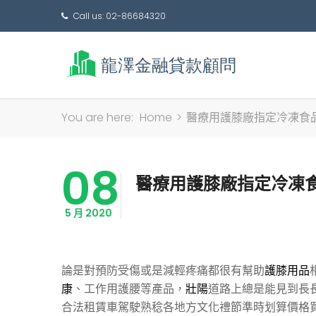
Call us: 02-86684320
You are here:
Home
>
醫療用護膝廠指定冷凍食
08
醫療用護膝廠指定冷凍
5 月 2020
論是對預防受傷或是減輕疼痛都很有幫助
護膝用品
康
、工作用護腰等產品，
壯陽
道路上總是能見到長
合法租賃車駕駛熟稔各地方文化禮節準時划算價格