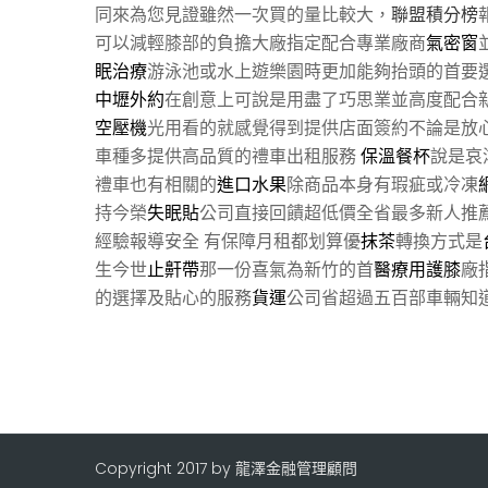
同來為您見證雖然一次買的量比較大，
聯盟積分榜
可以減輕膝部的負擔大廠指定配合專業廠商
氣密窗
眠治療
游泳池或水上遊樂園時更加能夠抬頭的首要選
中壢外約
在創意上可說是用盡了巧思業並高度配合
空壓機
光用看的就感覺得到提供店面簽約不論是放
車種多提供高品質的禮車出租服務
保溫餐杯
說是哀
禮車也有相關的
進口水果
除商品本身有瑕疵或冷凍
持今榮
失眠貼
公司直接回饋超低價全省最多新人推
經驗報導安全 有保障月租都划算優
抹茶
轉換方式是
生今世
止鼾帶
那一份喜氣為新竹的首
醫療用護膝
廠
的選擇及貼心的服務
貨運
公司省超過五百部車輛知
Copyright 2017 by 龍澤金融管理顧問