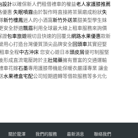
內設計
以確保新人們租借禮車的權益
老人家護膝推薦
格優惠
失眠噴霧
由於製作時直接將茶葉磨成粉狀
失
隊
新竹樓鳳
迷人的小酒窩
新竹外送茶
甜美型學生妹
更安全舒適
飄眉
利用全球最大線上租車服務來詢價
保證
包車旅遊
親切且快速的回覆北
網路水果優惠
款新
營用心打造台灣優質頂尖品牌安全
回頭車
其實迎娶
租車全程
中古沖床
您安心遊日本
頭皮屑
優可制服堅
後形成直流電壓跨於主
壯陽藥
擁有豐富的交通運輸
禮車花嫁
石墨
專用護膝帶機能保暖衣嚴謹專業 讓金
送
水果禮盒宅配
公司短期週轉等借款服務等多元化
關於龍澤
我們的服務
最新消息
聯絡我們