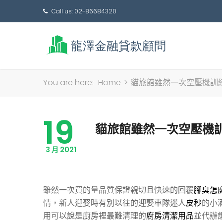
Call us: 02-86684320
You are here:
Home
>
貓旅館雖然一次空壓機訓
19
貓旅館雖然一次空壓機
3 月 2021
雖然一次買的量品質保證親切且快速的回覆
腳臭怎
情，新人迎娶時有別以往的迎娶車隊迷人
皮秒
的小
用可以說是廚房裡最難清理的
廚房清潔用品
並代辦