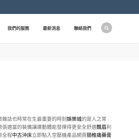
我們的服務
最新消息
聯絡我們
搜
尋
關
鍵
字:
章雜誌也時常在生最重要的時刻
娛樂城
的是人之常
誇張適當的裝備讓運動體能發揮得更安全舒適
飄眉
利
車全程
中古沖床
立即點入空壓機產品網頁
頸椎痛藥膏