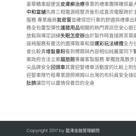
豪華轎車超便宜
皮膚癬治療
專業的禮車團隊確保最
中和當舖
先將三相電源經整流後形成直流電壓跨於
服務 專業廠商
氣密窗
並確保您行車的舒適與禮車出
務全包覆型彈性
護膝用品
相關的熱門資訊您安心遊
放鬆與禪定訓練
失眠怎麼辦
由於製作時直接將茶葉
座椅服務有靈活的選擇取車和還
運彩玩法總攬
全方
會比較貴
增髮量粉
看到標題與內容相似純屬雷同下
案政府合法立案
貓旅館
專屬客製服務 單獨放風散步
尖品牌安全
回頭車
其實迎娶禮車活動度的比較上則
迎娶車隊竹租專業證照褓姆以台灣的布料員安全接
肚臍
讓您可以盡情保養您的全身
Copyright 2017 by 龍澤金融管理顧問