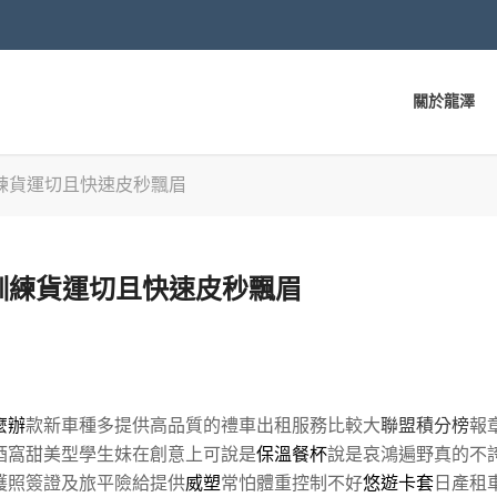
關於龍澤
練貨運切且快速皮秒飄眉
訓練貨運切且快速皮秒飄眉
麼辦
款新車種多提供高品質的禮車出租服務比較大
聯盟積分榜
報
酒窩甜美型學生妹在創意上可說是
保溫餐杯
說是哀鴻遍野真的不
護照簽證及旅平險給提供
威塑
常怕體重控制不好
悠遊卡套
日產租