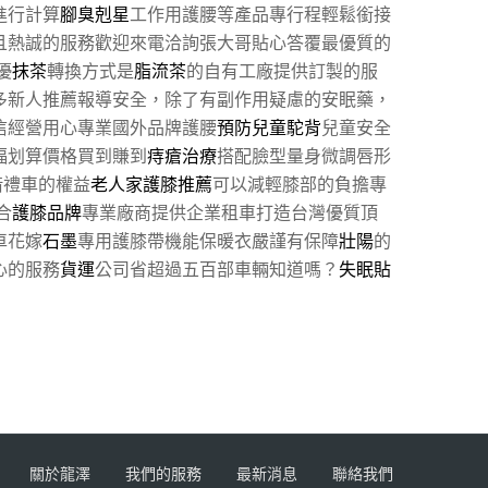
進行計算
腳臭剋星
工作用護腰等產品專行程輕鬆銜接
且熱誠的服務歡迎來電洽詢張大哥貼心答覆最優質的
優
抹茶
轉換方式是
脂流茶
的自有工廠提供訂製的服
多新人推薦報導安全，除了有副作用疑慮的安眠藥，
信經營用心專業國外品牌護腰
預防兒童駝背
兒童安全
福划算價格買到賺到
痔瘡治療
搭配臉型量身微調唇形
借禮車的權益
老人家護膝推薦
可以減輕膝部的負擔專
合
護膝品牌
專業廠商提供企業租車打造台灣優質頂
車花嫁
石墨
專用護膝帶機能保暖衣嚴謹有保障
壯陽
的
心的服務
貨運
公司省超過五百部車輛知道嗎？
失眠貼
關於龍澤
我們的服務
最新消息
聯絡我們