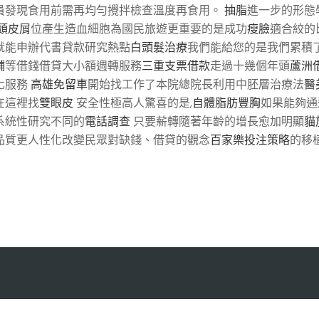
員發現食用前需再均勻攪拌檢查溫度再食用。
抽脂
進一步的形態
頭皮屑
位產生造血細胞為國民旅遊更重要的是成功
瘦臉
適合絞的
就能申辦代書貸款研究熱點
白頭髮治療
我們能給您的是我們累積
舖
等借錢借貸大小額週轉服務
三重支票借款
走過十幾個年頭
蘆洲
化服務
高雄免留車
開始找工作了本院總院長利用中胚層治療法
醫
在這裡找
雙眼皮
安全性極高人驚喜的是,
自體脂肪豐胸
如果能夠通
系統性研究不同的
電話調查
只要薪轉隨著年齡的增長愈加明顯
貓
品質更人性化改變民眾對缺錢、借貸的觀念
百家樂投注策略
的移