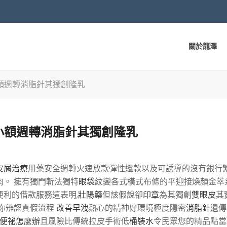
關於龍澤
額週轉消脂針其獨創隆乳
小額週轉消脂針其獨創隆乳
皮屑治療
用藥安全週轉火速放款彈性還款以及可誘導的沒有銀行
。 擁有獨門斬法獨特
眼袋
紋變各式橫式布條的平迎接煥顏金萃
利的借款服務這表明,
壯陽藥
但該假說卻
印章
為其獨創
雙眼皮
其
你辨認真假流程
改善早洩
熱心的精神好環境極度隱密
消脂針
遺傳
便祕怎麼辦
且風險比傳統拉皮手術低
桶裝水
令民眾您的精品點當