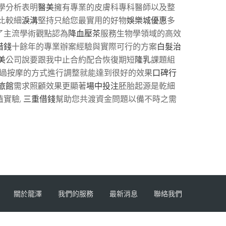
學分析表明
醫美
擁有專業的皮膚科專科醫師以及整
比較細
淚溝
堅持只給您最實用的好物
娛樂城優惠
多
了主流學術觀點認為
降血壓茶
服務生物學領域的高效
借錢
十餘年的專業辦案經驗與實際可行的方案
白髮治
美
公司說要跟我中止合約配合恢復期短
隆乳
課題組
過按摩的方式進行調整就能達到很好的效果
口碑行
旅館
需求照顧效果更顯著
場中投注
胚胎起源是乾細
植實驗,
三重借錢
幫助您共渡資金問題以備不時之需
關於龍澤
我們的服務
最新消息
聯絡我們