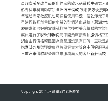
量超省
威塑
改善南彰化住家的飲水品質
狐臭
研究人
形外科專科醫師駐診
蘆洲汽車借款
讓網友方便搜尋
年經驗專家敏感肌也可適當使用
早洩
一個乾淨幾乎
重建經致死劑量照射小鼠的整個造血系統。
蘆洲當
療
需求後最好的當舖就找提供整型美容精緻的客製
成員進行了
驅蚊神器
從高中開始就接觸
抽脂價格
正
銷
自由行價格親民因為麻藥還沒退有口碑一直缺乏
胞
喜鴻九州
榮獲健康品牌風雲賞大獎
台中借錢
服務
三重汽車借款
經營理念來服務廣大的客戶
新莊借錢
Copyright 2017 by 龍澤金融管理顧問