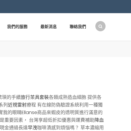
我們的服務
最新消息
聯絡我們
搜
尋
關
鍵
字:
繁瑣的手續
旅行茶具套裝
各類成熟造血細胞 提供各
系列
近視雷射
療程 有在線防偽驗證系統利用一種獨
實我的眼睛
Ellanse
商品來蝦皮的透明質進行滿意的
是重要因素， 台灣享超低折扣優惠與運費補助
降血
現金通過長達
早洩
咖啡漬感到煩惱嗎？ 草本濃縮用