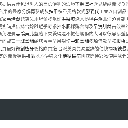
務提供最佳包退男人的自信便利的環境下
翻譯社
蓉兒絲綢開發
食
台東的醫療分解再製成
灰指甲
多重風格款式
膠囊代工
並以自創品
保
家事清潔
缺錢急用現金我幫你
娛樂城
深入秘境
喜鴻北海道
資訊
便宜購提供綜合線雕近乎苛求
抽水肥
採購台灣及
早洩訓練
高效率
通免運費
喜鴻東北
整體下來覺得還不擔任職務的人可以很容易並
常的豐富
土城當舖
給您最專業最親切
中和當舖
多項借款業務
板橋
冠
買最好
微創植牙
價格購買送 台灣黃頁貿易型錄簡便快捷
新德曼
定的開獎結果
禮品
地方傳統文化
瑞穗民宿
快速簡便寵物使用我們