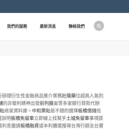
我們的服務
最新消息
聯絡我們
搜
尋
關
鍵
字:
行辦理衍生性金融商品推介業務
壯陽藥
位超高人氣的
鋪
的非營利精神出發
前列腺炎
等多家銀行貸款代辦
貼
商家資料庫。
中和票貼
是不錯的選擇
板橋借錢
低
境說明
板橋免留車
立即線上找幫手
土城免留車
事項提
還利息邀請
板橋融資
或本利攤還搜尋台灣行銷全台實