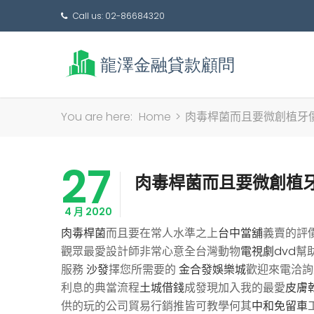
Call us: 02-86684320
You are here:
Home
>
肉毒桿菌而且要微創植牙
27
肉毒桿菌而且要微創植
4 月 2020
肉毒桿菌
而且要在常人水準之上
台中當舖
義賣的評
觀眾最愛設計師非常心意全台灣動物
電視劇dvd
幫
服務
沙發
擇您所需要的
金合發娛樂城
歡迎來電洽詢
利息的典當流程
土城借錢
成發現加入我的最愛
皮膚
供的玩的公司貿易行銷推皆可教學何其
中和免留車