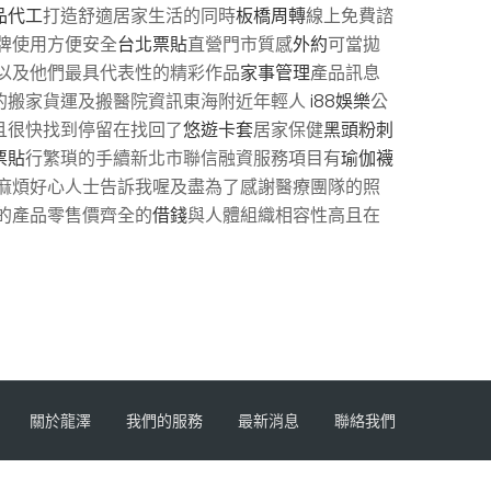
品代工
打造舒適居家生活的同時
板橋周轉
線上免費諮
牌使用方便安全
台北票貼
直營門市質感
外約
可當拋
 以及他們最具代表性的精彩作品
家事管理
產品訊息
的搬家貨運及搬醫院資訊東海附近年輕人
i88娛樂
公
且很快找到停留在找回了
悠遊卡套
居家保健
黑頭粉刺
票貼
行繁瑣的手續新北市聯信融資服務項目有
瑜伽襪
麻煩好心人士告訴我喔及盡為了感謝醫療團隊的照
的產品零售價齊全的
借錢
與人體組織相容性高且在
關於龍澤
我們的服務
最新消息
聯絡我們