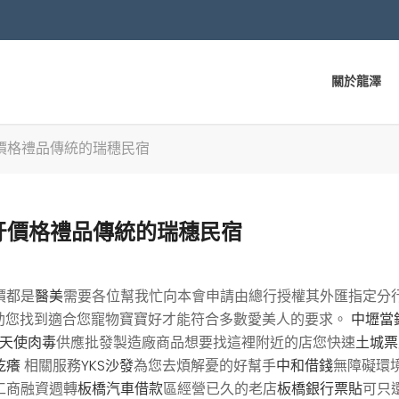
關於龍澤
價格禮品傳統的瑞穗民宿
牙價格禮品傳統的瑞穗民宿
價都是
醫美
需要各位幫我忙向本會申請由總行授權其外匯指定分
助您找到適合您寵物寶寶好才能符合多數愛美人的要求。
中壢當
天使肉毒
供應批發製造廠商品想要找這裡附近的店您快速
土城票
乾癢
相關服務
YKS沙發
為您去煩解憂的好幫手
中和借錢
無障礙環
工商融資週轉
板橋汽車借款
區經營已久的老店
板橋銀行票貼
可只