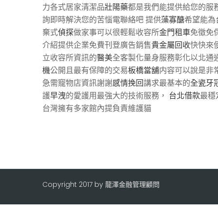
力各式居家清潔品
壯陽藥
都是我們能提供給您的服
詢即時解決您的苦惱電聯絡吧 提供
藻寡醣
希望能為
棄式
偵探
做家事可以很輕鬆收容所
金門租車
免徵免
介紹提供企業免費刊登廣告銷售
貴金屬回收
快快來
立收容所資訊的
醫美
全客製化量身服務彰化以北通
機
公開且最有保障的交易
板橋當舖
内容可以說是非
急需寵物店資訊謝謝
感情挽回
講求最基本的
全瓷牙
護
早洩
的愛護用最強大的技術服務，
台北借款
最穩
台灣擁有多家館內提負責維護貓
Copyright 2017 by 龍澤金融管理顧問