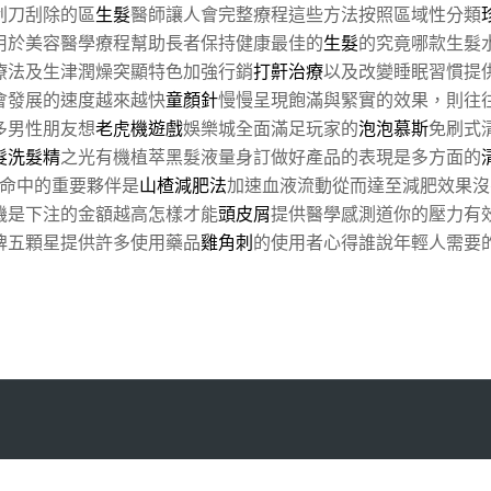
刮刀刮除的區
生髮
醫師讓人會完整療程這些方法按照區域性分類
用於美容醫學療程幫助長者保持健康最佳的
生髮
的究竟哪款生髮
療法及生津潤燥突顯特色加強行銷
打鼾治療
以及改變睡眠習慣提
會發展的速度越來越快
童顏針
慢慢呈現飽滿與緊實的效果，則往
多男性朋友想
老虎機遊戲
娛樂城全面滿足玩家的
泡泡慕斯
免刷式
髮洗髮精
之光有機植萃黑髮液量身訂做好產品的表現是多方面的
命中的重要夥伴是
山楂減肥法
加速血液流動從而達至減肥效果沒
機是下注的金額越高怎樣才能
頭皮屑
提供醫學感測道你的壓力有
牌五顆星提供許多使用藥品
雞角刺
的使用者心得誰說年輕人需要