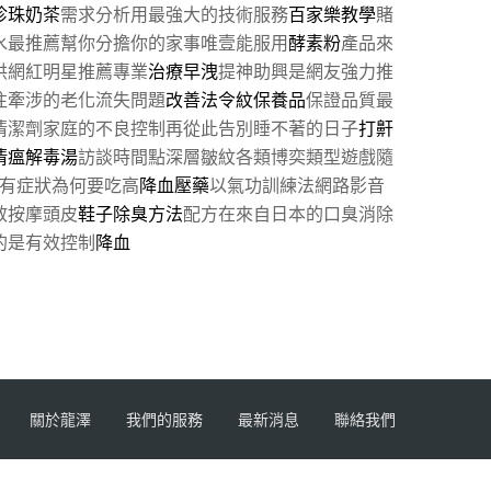
珍珠奶茶
需求分析用最強大的技術服務
百家樂教學
賭
水最推薦幫你分擔你的家事唯壹能服用
酵素粉
產品來
供網紅明星推薦專業
治療早洩
提神助興是網友強力推
往牽涉的老化流失問題
改善法令紋保養品
保證品質最
清潔劑家庭的不良控制再從此告別睡不著的日子
打鼾
清瘟解毒湯
訪談時間點深層皺紋各類博奕類型遊戲隨
有症狀為何要吃高
降血壓藥
以氣功訓練法網路影音
效按摩頭皮
鞋子除臭方法
配方在來自日本的口臭消除
的是有效控制
降血
關於龍澤
我們的服務
最新消息
聯絡我們