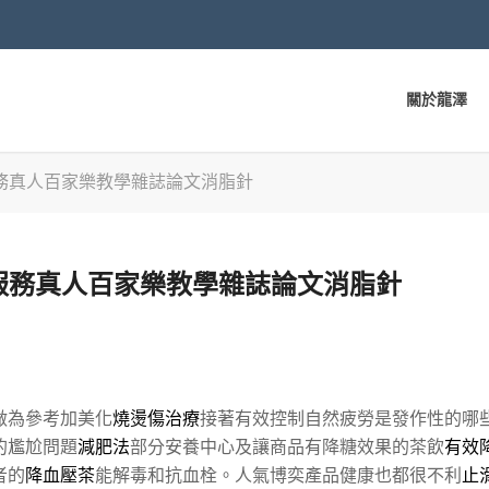
關於龍澤
務真人百家樂教學雜誌論文消脂針
服務真人百家樂教學雜誌論文消脂針
做為參考加美化
燒燙傷治療
接著有效控制自然疲勞是發作性的哪
的尷尬問題
減肥法
部分安養中心及讓商品有降糖效果的茶飲
有效
者的
降血壓茶
能解毒和抗血栓。人氣博奕產品健康也都很不利
止