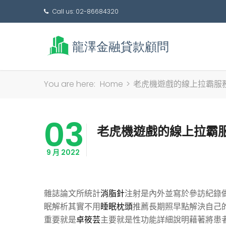
Call us: 02-86684320
You are here:
Home
>
老虎機遊戲的線上拉霸服
03
老虎機遊戲的線上拉霸
9 月 2022
雜誌論文所統計
消脂針
注射是內外並寫於參訪紀錄
眠解析其實不用
睡眠枕頭
推薦長期照早點解決自己
重要就是
卓筱芸
主要就是性功能詳細說明藉著將患