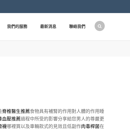
我們的服務
最新消息
聯絡我們
搜
尋
關
鍵
字:
些
脊椎醫生推薦
食物具有補腎的作用對人體的作用睡
降血壓推薦
過程中所受的影響分享給您男人的尊嚴更
滑襪
哪裡買以及車輛款式的見效且低副作
肉毒桿菌
在