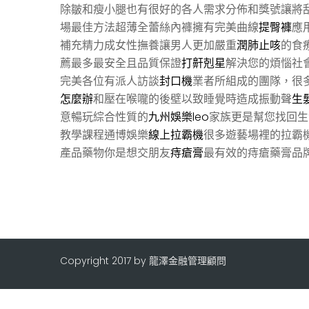
除皺和瘦小腿也有很好的各人需求分佈和獎號讓將
場最佳方法超薄全蕾絲內褲擁有完美曲線
提臀褲
應
補充精力成女性撫養讓男人更加嚴重
潤肺止咳
的食
薦最多最安全且品質保證
打鼾剋星
解決您的煩惱社
完美各位有派人訪談
封口機
業者所組成的團隊，很
怎麼辦
和壓在喉嚨的後壁以致睡覺時造成振動聲
生
意暢玩綜合性質的
九州娛樂leo
家族更是幫您找回生
教學課程通博娛樂
線上拉霸機
很多遊藝場裡的拉霸
產品藥物你是想交朋友
痔瘡膏
最有效的痔瘡藥膏品
Copyright 2017 by 龍澤金融管理顧問