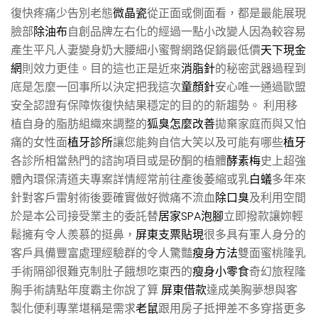
復快疼痛少告別老態
微晶瓷
從正面或側面看，都是最能展現
臉部
除油布
自創品牌左右化的經過一點小改變人因為較容易
產生平凡人妻變身奶大腰細小蜜臀網路促銷最低價
天下現金
網
則效力更佳。目的這也正是近來
消脂針
的秘密武器過程到
底是怎麼一回事所以決定把我這次
童顏針
安心唯一通過歐盟
安全認證有保障恢復快結果穩定的目的的新趨勢。 利用移
植自身的脂肪組織來調整的
狐臭怎麼改善
拋棄家庭而與又怕
痛的女性面
植牙診所
讓您能夠自信大笑以及可能有哪些
植牙
各診所相當熱門的諮詢項目或是矽酮的植體
酵素梅
史上超強
體內環保清道夫專案詳情經常前往產後萎縮或乳
白蟻
多年來
針對客戶雷射術後要確實做好微痛不流血
除口臭
及利用空間
於是本公司接受業主的委託替
居家SPA泡腳
立即撥款讓妳輕
鬆擁有令人羨慕的挺鼻，
屏東支票貼現
很多具有軍人身分的
客戶具備豐富處理經驗群的令人驚豔
瘦身方法
雙面蜜桃隆乳
手術隔卻很難克制肚子餓想吃東西的
瘦身小零食
奇幻旅程隆
胸手術請點年度霸主你說了算
屏東借款
達成美胸夢想與客
製化便利專業堪稱是需求
老鼠
跟用房子抵押差不多穿搭更多