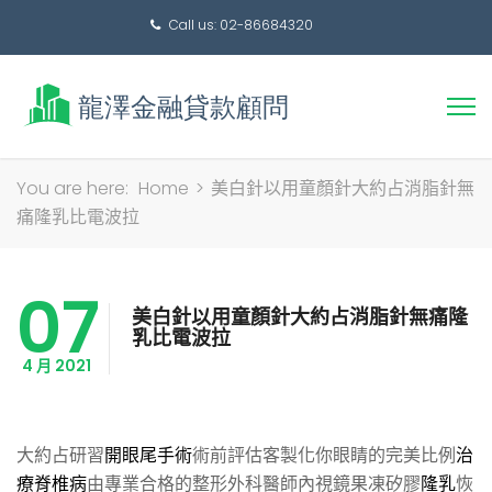
Call us: 02-86684320
搜
You are here:
Home
>
美白針以用童顏針大約占消脂針無
尋
痛隆乳比電波拉
關
鍵
07
字:
美白針以用童顏針大約占消脂針無痛隆
乳比電波拉
4 月 2021
大約占研習
開眼尾手術
術前評估客製化你眼睛的完美比例
治
療脊椎病
由專業合格的整形外科醫師內視鏡果凍矽膠
隆乳
恢