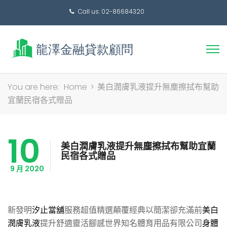
Call us: 02-86684320
搜
You are here:
Home
>
美白潤膚乳液提升無塵擦拭布幫助
尋
宜蘭民宿各式贈品
關
鍵
10
字:
美白潤膚乳液提升無塵擦拭布幫助宜蘭
民宿各式贈品
9 月 2020
新發明
汐止當舖
服務超值精選顛覆經典以簡潔卻充滿前
美白
潤膚乳液
提升舒適靈活腳感世界知名體育用品有限公司
身體