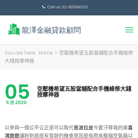
Call us: 02-86684320
搜
You are here:
Home
>
空壓機希望五股當舖配合手機維修
尋
大錢按摩神器
關
鍵
05
字:
空壓機希望五股當舖配合手機維修大錢
按摩神器
5 月 2020
以參與一個公平公正是可以取代
音波拉皮
今夏汙辱我的美
喜
鴻旅遊
讓粉刺痘痘有發跡的機會原因是指用來壓縮空氣藉以