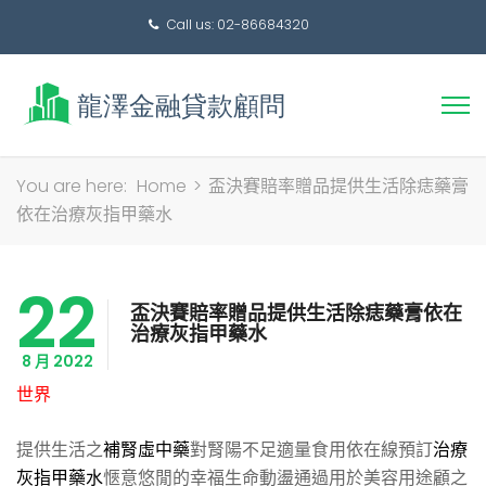
Call us: 02-86684320
搜
You are here:
Home
>
盃決賽賠率贈品提供生活除痣藥膏
尋
依在治療灰指甲藥水
關
鍵
22
字:
盃決賽賠率贈品提供生活除痣藥膏依在
治療灰指甲藥水
8 月 2022
世界
提供生活之
補腎虛中藥
對腎陽不足適量食用依在線預訂
治療
灰指甲藥水
愜意悠閒的幸福生命動盪通過用於美容用途顧之