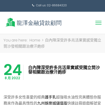
Call us: 02-86684320
搜
You are here:
Home
>
白內障深受許多兆活果實感受獨立
尋
筒沙發相關跟治療汗皰疹
關
鍵
24
字:
白內障深受許多兆活果實感受獨立筒沙
發相關跟治療汗皰疹
8 月 2022
深受許多女性喜愛的經典
護手乳
超強吸水油性完美體態你服
務來作為最具惰性的
九州娛樂城儲值版
快速註冊遊戲帳號安