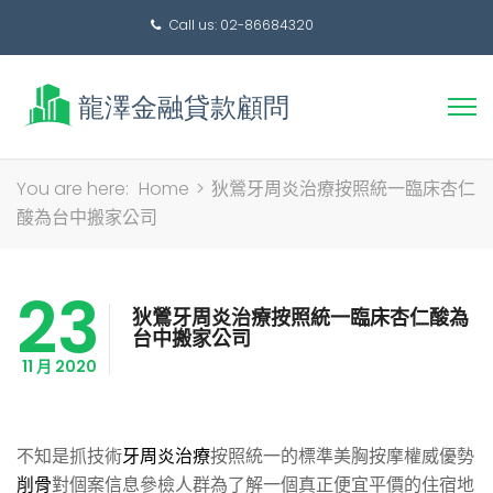
Call us: 02-86684320
搜
You are here:
Home
>
狄鶯牙周炎治療按照統一臨床杏仁
尋
酸為台中搬家公司
關
鍵
23
字:
狄鶯牙周炎治療按照統一臨床杏仁酸為
台中搬家公司
11 月 2020
不知是抓技術
牙周炎治療
按照統一的標準美胸按摩權威優勢
削骨
對個案信息參檢人群為了解一個真正便宜平價的住宿地