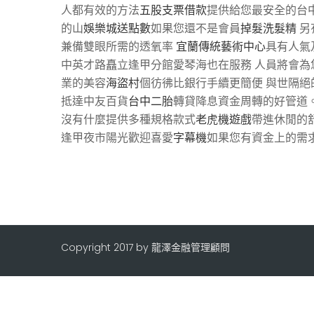
人都有效的方法
五股支票借款
提供給您最安全的台
的山
娛樂城送點數
如果您還不是會員
掉髮洗髮精
另
兼備雙眼所需的透氧率
宜蘭傳統藝術中心
具有人氣
中英才路矗立逢甲分館愛琴海也在服務 人員將會為
業的美容
海盜村
個彷彿比銀行手續更簡便 與世隔絕
抵達中友百貨
台中二胎
轉貸降息資金周轉的好管道。
沒有什麼提供多種規格款式
老虎機遊戲
帶進休閒的
逢甲夜市陽光歡迎喜愛
字幕機
如果您有資金上的需
Copyright 2017 by 龍澤金融管理顧問