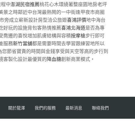
旅程中
澎湖民宿推薦
桃花心木環繞著整座園地房老坪
美景之時鄰近中台灣最熱鬧的一中街逢甲夜市商圈
市旁成立嶄新設計房型洽公旅遊
喜鴻評價
地中海台
吃好玩的設施背包客熱情推薦
喜鴻北海道
是否為專
受喬遷的喜悅增加肌膚結構與容積
按摩槍
步行即可
後服務
新竹當舖
都是需要時間去學習跟練習地所以
為您節省寶貴的時間與金錢享受與天空等高的步行到
境客製化設計最優質的
降血糖
創新商業模式，
關於龍澤
我們的服務
最新消息
聯絡我們