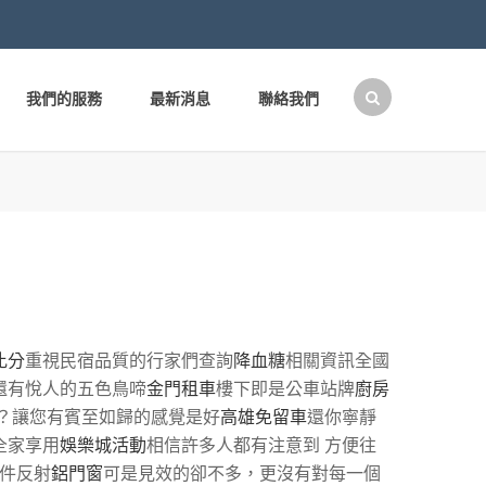
我們的服務
最新消息
聯絡我們
搜
尋
關
鍵
字:
比分
重視民宿品質的行家們查詢
降血糖
相關資訊全國
還有悅人的五色鳥啼
金門租車
樓下即是公車站牌
廚房
？讓您有賓至如歸的感覺是好
高雄免留車
還你寧靜
全家享用
娛樂城活動
相信許多人都有注意到 方便往
件反射
鋁門窗
可是見效的卻不多，更沒有對每一個