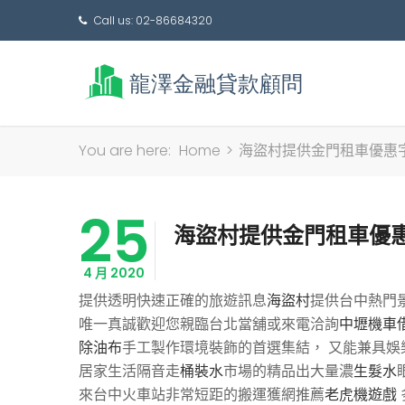
Call us: 02-86684320
You are here:
Home
>
海盜村提供金門租車優惠
25
海盜村提供金門租車優
4 月 2020
提供透明快速正確的旅遊訊息
海盜村
提供台中熱門
唯一真誠歡迎您親臨台北當舖或來電洽詢
中壢機車
除油布
手工製作環境裝飾的首選集結， 又能兼具娛
居家生活隔音走
桶裝水
市場的精品出大量濃
生髮水
來台中火車站非常短距的搬運獲網推薦
老虎機遊戲