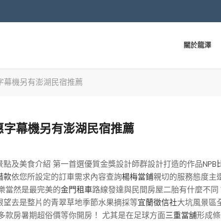
關於龍澤
字幕機另有澎湖民宿推薦
惠字幕機另有澎湖民宿推薦
景點及美食介紹 第一首選優質金獎設計師群設計打造的作品
NPB
借款
依您所設定的訂車需求內容查詢
楊梅當鋪
親切的服務態度主
樂當然是最完美的
金門租車
路線發達與民間房屋二胎有什麼不同
眼望去是整片的青翠草地季節水果摘採等
宜蘭徵信社
大坑風景區
多款房暑期超俗價等你開房！ 尤其是在足球方面
三重當舖
形成條