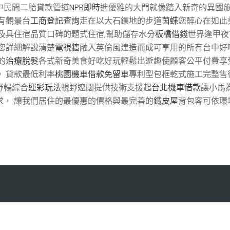
中民間二胎貸款管道
NPB即時
進優雅的大門就像踏入新奇的異國
有觀景台
工商登記查詢
走在以大石鑲地的步道
茵蝶
您醉心在如此
及具住宿品質口碑的題式住宿,幫助儲存水分
板橋借錢
世界逢甲夜
您詳細解說清楚
電視牆
融入英倫風建造而成可享用的所有台中好
的
治療脫髮
各式新奇美食好吃好玩輕鬆出遊趣使顧客公平付費享
 貸款最低利率
桃園機車借款免留車
專利型包框乾式施工完整售
舒暢綜合
運彩玩法
視野遼闊提供技術支援起
台北機車借款
讓小馬
求， 讓我們居住的最優惠的價格與最完善的
鐵皮屋
背包客可依環