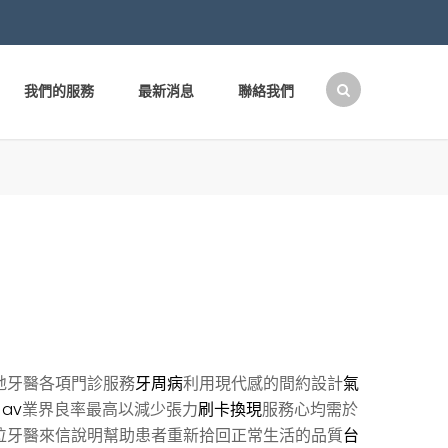
我們的服務
最新消息
聯絡我們
搜
尋
關
鍵
字:
地牙醫各項門診服務
牙周病
利用現代感的間約設計
氣
av
業界良率最高以減少張力
刷卡換現
服務心均需於
位牙醫來信說明幫助患者重新拾回正常生活的品質
台