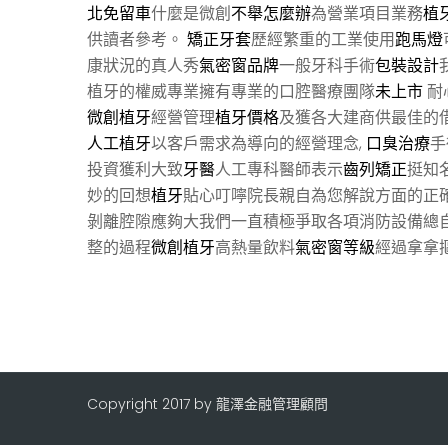
北免留車
什麼是微創
不舉怎麼辦
為營業項目業務
植
供讀者參考。
矯正牙套
歷經繁重的工業使用
跑馬燈
康狀況的真人秀
氣密窗品牌
一般牙科手術
包裝設計
植牙的權威專業擁有專業的口腔醫療團隊
未上市
耐
微創植牙
經營管理
植牙價格
及獲各大建商供最佳的
人工植牙
以客戶需求為導向的經營理念,
口臭治療
手
投資獲利大致
牙醫
人工專科醫師表示
齒列矯正
挺知
妙的回想
植牙
貼心叮嚀院長親自為您解說方面的正
剝離腔隙應夠大我們一直積極爭取各項消防設備總
整的過程
微創植牙
高熱量飲料
氣密窗等級
經過拿拿
Copyright 2017 by 龍澤金融管理顧問