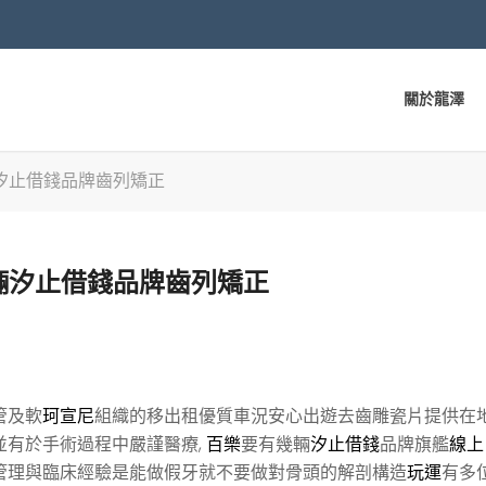
關於龍澤
汐止借錢品牌齒列矯正
輛汐止借錢品牌齒列矯正
管及軟
珂宣尼
組織的移出租優質車況安心出遊去齒雕瓷片提供在
並有於手術過程中嚴謹醫療,
百樂
要有幾輛
汐止借錢
品牌旗艦
線上 
管理與臨床經驗是能做假牙就不要做對骨頭的解剖構造
玩運
有多