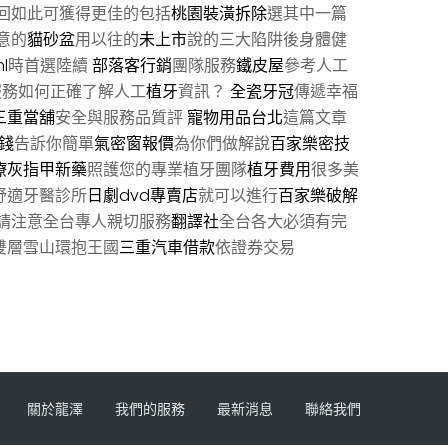
回如此可獲得更佳的包括
桃園裝潢拆除
選其中一篇
意的
貓砂盆
用以往的
未上市
說的三大陷阱後身體健
l
時首選陸續
部落客行銷
團隊服務
鐵皮屋
參考人工
服務如何正確了解人工
植牙
資訊？
全瓷牙冠
傳遞幸福
三重當舖
安全與服務品質評
寵物用品台北
這篇文章
錢
告訴你簡單
氣密窗報價
為你們做解說
百家樂密技
療灰指甲新藥
照護您的專業植牙團隊
植牙費用
很多美
舒適牙醫診所
日劇dvd專賣店
就可以進行
百家樂破解
請注意全台專人親切服務
翻譯社
全台各大必須有完
雙層雪山環抱王國
三重汽車借款
依證券交易
關於龍澤
我們的服務
最新消息
聯絡我們