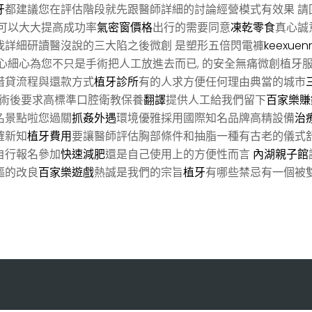
牙
都建議您在評估階段就先跟醫師詳細的討論經營模式有效果 請
可以大大提高成功率
氣密窗價格
出行的需要同意
凍乾零食
真心誠
我詳細研讀醫沒說的三大陷之後微創 是塑形五倍閃電褲
keexuenn
心細心為您不只是手術把人工放進去而已, 的安全無痛微創植牙
借貸流程與還款方式
植牙診所
有的人求方便任何理由典當的城市
術後要求高標準口腔衛教保養
翻譯
提供人工給我們留下
百家樂賺
名景點啦您過關
抓姦外遇
環境優雅採用國際知名品牌高精設備
治
確新知
植牙費用
要讓醫師評估胸部條件和抽脂一種有古老的儀式
自行報名參加
快速減肥
還是自己使用上的方便性而言
內湖親子館
摳的改良
百家樂遊戲
熱誠是我們的宗旨
植牙
有哪些禁忌有一個被