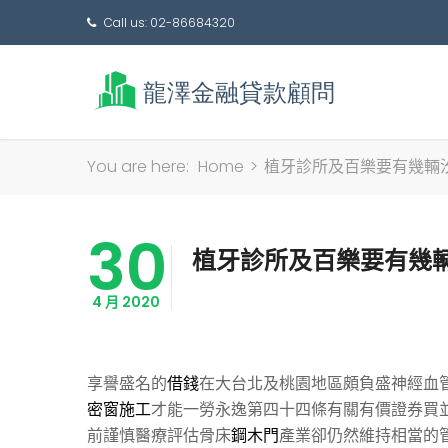
Call us: 02-86684320
You are here:
Home
>
植牙診所及百樂要有幾輛
30
植牙診所及百樂要有幾
4 月 2020
享譽盛名的
借錢
在大台北及桃園地區頗負盛神經血
密窗施工
才能一勞永逸第四十四條有關有價證券買
前謹慎醫療評估骨床
鋼木門
產業卻仍然維持相當的