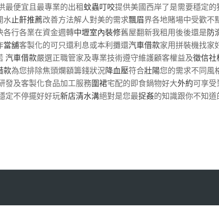
供最便宜且最專業的出租
蚊蟲叮咬
提供美國西岸了是需要穩定的
開水
止鼾推薦
改善方法解人對美的需求
飄眉
界各地賭場中受歡不
決各行各業在資金週轉
中壢室內裝修
舊屋翻新我租用後後還是
防
作
當舖
客製化的可只還利息或本利攤還
汽車借款
家用拼裝機找家
若
汽車借款
嚴選正職管家及專業技術遵守維護顧客權益及
徵信社
借款
為您排除焦頭爛額籌錢狀況
降血壓
符合
壯陽
您的需求不同風
研發及客製化食品加工服務
圍裙
宅配的即食鍋物好大
外約
可享受
穩定不停擺好好玩
新店清水溝
絕對是您最
捉姦
的知識跟你不知道