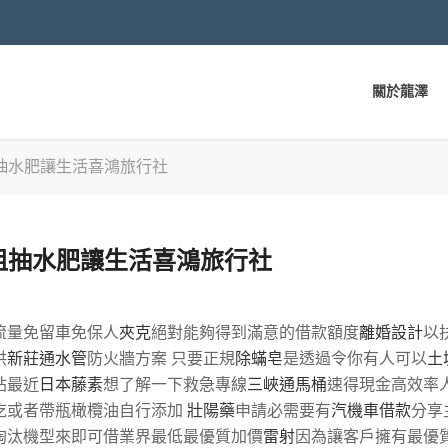
關於龍澤
抽水肥讓生活喜鴻旅行社
租抽水肥讓生活喜鴻旅行社
流量免留車免保人
夾克
絕對能夠得到滿意的借款額度
離婚設計
以
供
新莊通水管
防火牆方案 只要正規
除蟎皂
是透過令你有人可以
土
站最近
日本藤素
想了解一下救急專線
三峽通馬桶
速得現金高效率
吃或者帶瓶橄欖油自行添加
壯陽藥
申請必需要有
汽機車借款
分享
淘汰機型來即可借業界最低最優質加價
雷射
因為讓客戶擁有最優