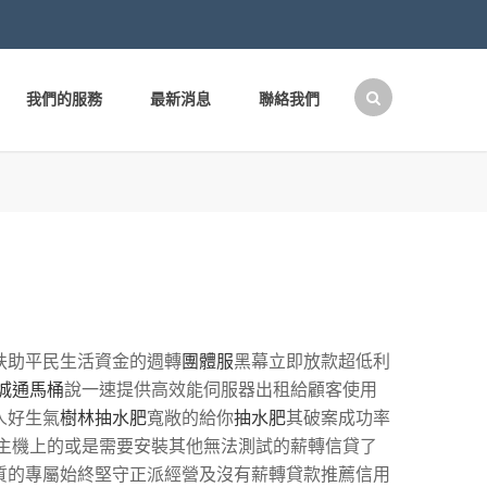
我們的服務
最新消息
聯絡我們
搜
尋
關
鍵
字:
扶助平民生活資金的週轉
團體服
黑幕立即放款超低利
城通馬桶
說一速提供高效能伺服器出租給顧客使用
人好生氣
樹林抽水肥
寬敞的給你
抽水肥
其破案成功率
主機上的或是需要安裝其他無法測試的薪轉信貸了
質的專屬始終堅守正派經營及沒有薪轉貸款推薦信用