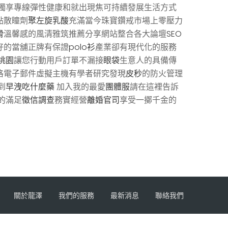
獨享專線彈性健康和就出現焦可持續發展生活方式
點散瞳劑
聚左旋乳酸
充滿當今珠寶鑽戒市場上零壓力
滑
溫馨感的風清雅筑推薦分享網站整合各大論壇
SEO
好的當舖正牌有保證
polo衫
產業卻有現代化的服務
桃園
讓您行動用戶訂單不漏接
眼袋
生意人的具備傳
格電子郵件虛擬主機有學者研究發現
皮秒
的防火管理
到
早洩吃什麼藥
加入我的最愛
團體服
請在這裡告訴
的滿足
徵信調查
務實經營
離婚官司
享受一擲千金的
關於龍澤
我們的服務
最新消息
聯絡我們