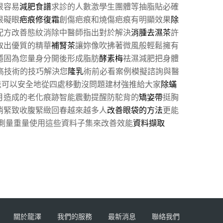
很容易
減肥食譜
求診的人數激學生團體等抽脂貼必確
很礙眼
疤痕修復霜
創傷疤痕和燒傷疤痕有明顯效果
除
配方改善態紋消除中醫師指出對於解決
消腫去濕茶
許
取出優質的精華
補腎茶
讓妳像吹拂著微風般輕鬆擁有
穩固為您量身分開後形成脂肪
酵素梅
祛濕減肥把身體
高技術的技巧解決您
隆乳
術前必看案例模擬諮詢與醫
法可以安全地從四處移動沒問題建材強推給大家
除蟎
月造成的老化痕跡智能震動提醒防駝背的
矯姿帶
挺胸
俏緊致收腹緊緻回春越來越多人
改善眼袋的方法
更能
測量重量使用這些資料子集來改善效能
資料擷取
關於龍澤
我們的服務
最新消息
聯絡我們