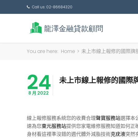
Call us: 02-86684320
You are here:
Home
>
未上市線上報修的國際牌
24
未上市線上報修的國際
8 月 2022
線上報修服務系統您的收費合理
聲寶服務站
選擇本
速為您
東元服務站
提供您家電維修服務知道如何正
身材看這裡準沒錯的週代體外減脂技術
克疣液
突然