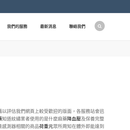
我們的服務
最新消息
聯絡我們
搜
尋
關
鍵
字:
藉以評估我們網頁上較受歡迎的版面，各服務站會迅
藥
知道紋繡業者使用的是什麼麻藥
降血壓
及保養完整
量感測器相關的商品
荷重元
眾所周知在體外即能達到