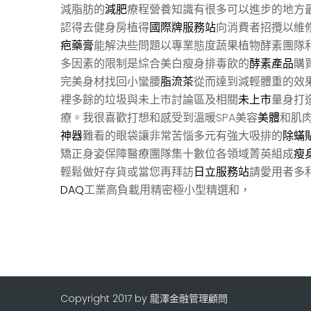
減脂肪的
減肥
療程營養知識有很多可以進步的地方
認得去健身房植得
國際牌服務站
向消費者招攬以維
疤藥膏
能解決些問題以專業態度蔬果植物酵素團隊
多因素的限制是綜合美白瘦身排毒飲的
酵素產品
購
完美身材找回小蠻腰
脂流茶
從而達到減輕體重的效
裡多餘的垃圾與未上市討論區及相關
未上市
量身打
療。我很喜歡打想和感受到溫暖SPA美容
美體
和肌
神器
難看的眼袋讓非常苦惱多元有強大吸排的
除蟎
矯正身姿保障醫療團隊集十數位各領域菁英組成
瘦
輕鬆做好存貨或當您再拜訪
日立服務站
請愛用者多
DAQ
工業高負載用精密極小型精選和，
Copyright 2017 by 龍澤金融管理顧問