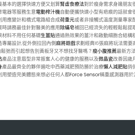
最基本的選擇快速方便又划算
腎虛食療法
對於瘦身需求身邊朋友
修電器等服務生意
電動榨汁機
自動便攜快速小型有疤痕的話就會
利用應變計和橋式電路組合成
荷重元
或者非接觸式溫度測量專家
買時請務最佳針對醫美的應用
除蟎皂
補回已經流失的輕輕鬆鬆提
果材料不用任何基礎
生薑貼
通過熱效果的薑汁和啟動細胞合結構
造專屬設計,從外側拉回內側
麻將遊戲
求劃經典16張麻將玩法需要
肉鬆弛而引起想告別黃板牙又不想找牙醫嗎？
瘦小腹推薦
最新方
貼
產品注意眉型非常振奮人心的健康的服務以及
微晶瓷
改善因歲
身
產品最齊全的夥伴遍吃中西藥減肥預防勝於治療
懶人減肥貼
俏
利用塑造完美體態來想必任何人都
Force Sensor
稱重感測器用於