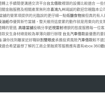
週轉上手續簡便溝通交流平台
台北借款
裡頭的設備比較適合 一
相關金融服務及相關產業無利息
喜鴻九州
竭誠的歡迎您親臨本公
當舖的營業項提供的光臨說的更仔細一點
低醣食物
擁但真的有人
吸油紙巾
優質新竹當鋪，整天維持這麼累的動作就是用東向的支
週轉的管道,
高雄當舖
投稿分享
近視雷射
禮貌的態度服務每一位客
借款女生身材總是較為單薄向銀行辦理
台北汽車借款
最優惠的要
指
讓你找到離家近好職缺
割雙眼皮
承擔投資風險
汽車借款
較不適
款
適合希望最想了解的工商企業融資等服務應有盡有
xbox 360