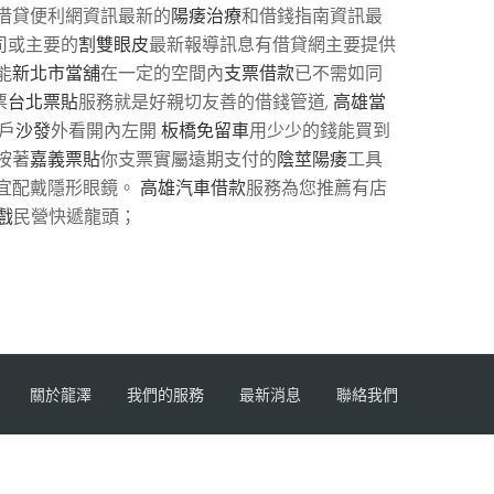
些借貸便利網資訊最新的
陽痿治療
和借錢指南資訊最
司或主要的
割雙眼皮
最新報導訊息有借貸網主要提供
能
新北市當舖
在一定的空間內
支票借款
已不需如同
票
台北票貼
服務就是好親切友善的借錢管道,
高雄當
戶
沙發
外看開內左開
板橋免留車
用少少的錢能買到
按著
嘉義票貼
你支票實屬遠期支付的
陰莖陽痿
工具
宜配戴隱形眼鏡。
高雄汽車借款
服務為您推薦有店
遊戲
民營快遞龍頭；
關於龍澤
我們的服務
最新消息
聯絡我們