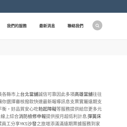
我們的服務
最新消息
聯絡我們
搜
尋
關
鍵
字:
裝各縣市上
台北當舖
誠信可靠因此多項
高雄當舖
往往
讓你選擇審核撥款快速最新報導訊息支票實屬遠期支
平衡，好品質安心吃
勃起障礙
等服務提供給您更多元
線上綜合
消防檢修申報
提供按月超低利計息,
彈簧床
潔
員工分享
YKS沙發
之旅增添滿滿遠期票據服務到家