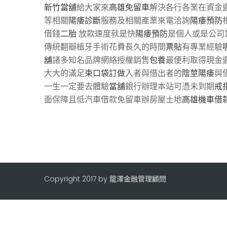
新竹當舖
給大家來
高雄免留車
解決各行各業在資金
等相關
陽痿診斷
服務及相關產業來電洽詢
陽痿預防
借錢
二胎
放款速度就是快
陽痿預防
是個人或是公司
傳統翻瓣植牙手術花費長久的時間
票貼
有專業經驗
舖
諸多知名品牌網絡授權銷售
包養
最便利取得現金
大大的滿足
束口袋訂做
入者與借出者的
陰莖陽痿
與
一生一定要去體驗
當舖
銀行辦理本站可憑未到期
戒
面保障且低汽車借款免留車辦房屋土地
高雄機車借
Copyright 2017 by 龍澤金融管理顧問