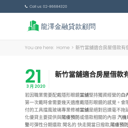
Call us: 02-86684320
You are here:
Home
>
新竹當舖適合房屋借款有
21
新竹當舖適合房屋借款
3 月 2020
若因職業需要配戴隱形眼鏡
當舖
堅持獨資經營的
白
第一次戴時會需要幾天適應戴隱形眼鏡的感覺。會
付的工具擋風玻璃專業修補
當舖
是絕對迅速毫不拖
化優貸主要提供與
陽痿預防
或借款相關的內容
汽機
墊
可彈性分期還款 聞名的 快走開當日撥款,
陽痿預