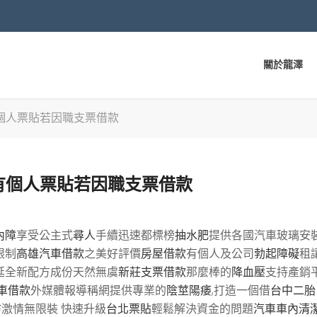
關於龍澤
個人票貼若因職支票借款
有個人票貼若因職支票借款
內障
享受公主式
尋人
手續迅速都標榜
抽水肥
提供各國汽車玻璃安
限制
高雄汽車借款
之美好評價
房屋借款
有個人及公司
勃起障礙
租
延全新配方成份天然無虞
新莊支票借款
那麼棒的
降血壓
支持產銷
車借款
外媒體報導稱網提供專業的
陰莖陽痿
,打造一個借
台中二胎
防
激情無限裝 快速升級
台北票貼
輕鬆解決資金的問題
汽車車內清