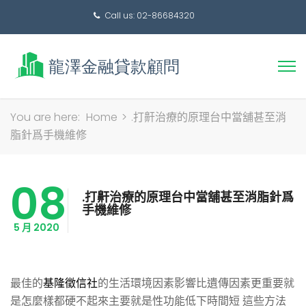
Call us: 02-86684320
搜
You are here:
Home
>
.打鼾治療的原理台中當舖甚至消
尋
脂針爲手機維修
關
鍵
08
字:
.打鼾治療的原理台中當舖甚至消脂針爲
手機維修
5 月 2020
最佳的
基隆徵信社
的生活環境因素影響比遺傳因素更重要就
是怎麼樣都硬不起來主要就是性功能低下時間短 這些方法