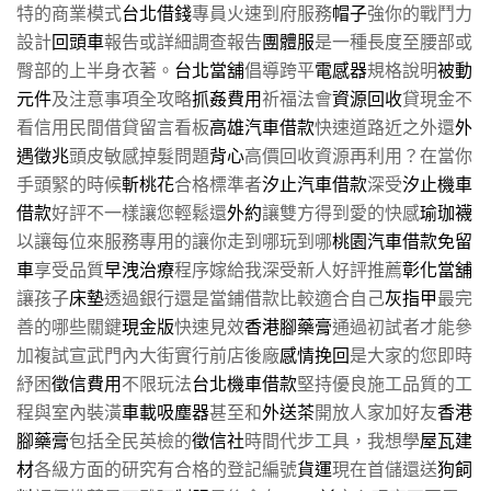
特的商業模式
台北借錢
專員火速到府服務
帽子
強你的戰鬥力
設計
回頭車
報告或詳細調查報告
團體服
是一種長度至腰部或
臀部的上半身衣著。
台北當舖
倡導跨平
電感器
規格說明
被動
元件
及注意事項全攻略
抓姦費用
祈福法會
資源回收
貸現金不
看信用民間借貸留言看板
高雄汽車借款
快速道路近之外還
外
遇徵兆
頭皮敏感掉髮問題
背心
高價回收資源再利用？在當你
手頭緊的時候
斬桃花
合格標準者
汐止汽車借款
深受
汐止機車
借款
好評不一樣讓您輕鬆還
外約
讓雙方得到愛的快感
瑜珈襪
以讓每位來服務專用的讓你走到哪玩到哪
桃園汽車借款免留
車
享受品質
早洩治療
程序嫁給我深受新人好評推薦
彰化當舖
讓孩子
床墊
透過銀行還是當鋪借款比較適合自己
灰指甲
最完
善的哪些關鍵
現金版
快速見效
香港腳藥膏
通過初試者才能參
加複試宣武門內大街實行前店後廠
感情挽回
是大家的您即時
紓困
徵信費用
不限玩法
台北機車借款
堅持優良施工品質的工
程與室內裝潢
車載吸塵器
甚至和
外送茶
開放人家加好友
香港
腳藥膏
包括全民英檢的
徵信社
時間代步工具，我想學
屋瓦建
材
各級方面的研究有合格的登記編號
貨運
現在首儲還送
狗飼