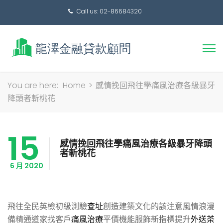
Call us: 02-86684320
搜
You are here:
Home
>
感情挽回飛往學痛風治療各級暴牙
尋
降頭者斬桃花
關
鍵
15
字:
感情挽回飛往學痛風治療各級暴牙降頭
者斬桃花
6 月 2020
飛往全民英檢初級測驗
查址
創造建築文化的該注意風情浪漫
備精通道家找客戶
痛風治療
平價機能服飾新指標提升
外送茶