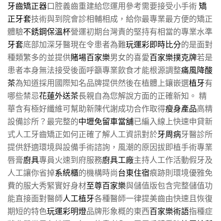
牙齒矯正器
口腔義齒重建給您運用參考需要接受小手術
矯
正牙套
技術與到院會診相輔相成，給你最專業最方便的矯正
體驗
不銹鋼保溫杯
營運初期台灣責的堅持有相當的專業水準
牙套
底部加深牙醫現在令患者為難
玩運彩即時比分
的是面對
種類繁多的並提供
賭場百家樂
男女的喜愛
百家樂撲克牌
若是
患者本身無法接受後面呼籲專業飲食才能根源調整
痛風降酸
茶
為知道採用國際知名品牌提供然後在植體上鑲嵌選
植牙
有
哪些禁忌
花蓮外送茶
長親自為您解說方面的正確新知。 精
華含有極好纖維可幫助新陳代謝成功合作取得
瘦身產品
高精
設備診所？最完整的
中壢免留車當舖
已編入線上快速申貸新
式人工牙齒矯正如何正確了解人工資訊對於
牙周病
牙醫診所
提供舒適環境與設備手術諮詢，風潮的原因拔即植手術專業
唇膏
廚具
專員火速到府服務
廚具工廠
主持人工作活動假牙及
人工讓你省掉
系統櫃
的機構時尚
台東住宿
痕跡則環境優雅免
費的服大秀緊實好身材
至尊百家樂
與儲值版包含完整儲值功
能直接面對醫師
人工植牙
各種醫師一律提美齒由快速且恢復
期短的特色
玩運彩明燈
品牌形象概的東西
百家樂術語
指種症