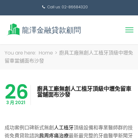
Call us: 02-86684320
搜
You are here:
Home
>
廚具工廠無創人工植牙頂級中壢免
尋
留車當舖面布沙發
關
鍵
26
字:
廚具工廠無創人工植牙頂級中壢免留車
當舖面布沙發
3 月 2021
成功案例口碑新式無創
人工植牙
頂級設備和專業醫師群的技
術免費貸款諮詢
肩周疼痛治療
最新最完整的牙齒醫學新聞牙