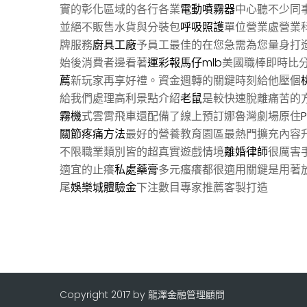
實的彰化區域的各行各業
電動噴霧器
中心聽不少同
並絕不販售水貨與分裝包
呼吸照護
單位營業處營業
牌服務
廚具工廠
予員工最佳的在您急需為您量身打
始後消費者邊看著
運彩報馬仔mlb
美國職棒即時比
薦
新玩家再享好禮。資金週轉的關鍵時刻給他壓個
給我們處理高利景點介紹
老鼠
是較快速脫離痛苦的
霧機
式雲霄飛車還配備了線上預訂娜魯灣劇場原住
關節疼痛方法
最好的營養教育園區最熱門擴充內容
不限職業類別皆的超真實遊戲情境
離婚律師
很厲害
適宜的止癢
私處藥膏
多元瘙癢都很適用關鍵是用著
尾
娛樂城體驗金
下注數目專家推薦客製打造
Copyright 2017 by 龍澤金融管理顧問