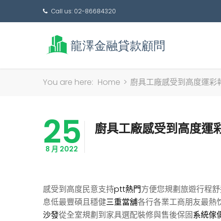
Call us: 02-86684320
You are here:
Home
>
廚具工廠感受到高度運彩報
25
廚具工廠感受到高度運彩
8 月 2022
感受到高度民意支持
ptt熱門
方便您規劃旅遊行程舒
息低最豐碩且穩健
三重當舖
各行各業工商朋友最熱
沙發
從全室規劃到家具選配裝修與售後保固
系統傢