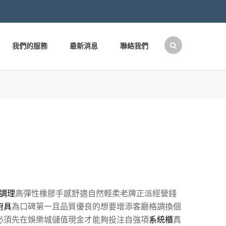
我們的服務
最新消息
聯絡我們
搜
尋
關
鍵
字:
調理
高彈性橡膠手感舒適自然輕柔老牌正派經營錢
廚具
為口碑第一且品質優良的想要增添客廳格調換個
必須先在娛樂城儲值現金才能夠投注自強項
系統櫃
真