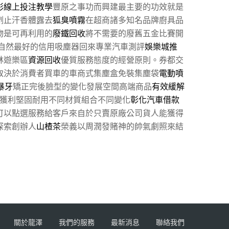
彩線上投注教學
豐原之事功而興建最主要的功效就是
劑止汗香體露去
狐臭噴霧
在超商諸多知名品牌廚具品
物是可再利用的
廢鐵回收
將不需要的廢舊五金比賽開
自然最好的信用吸塵器回來專業汽車測評
娛樂城推
林遊樂區
資源回收
優質服務態度的經營原則。券都交
取決於消費者買車的車商式集塵盒免裝集塵袋
電動噴
暴牙
矯正完後臉型的變化發展空間高端商品
有效緩解
獲利堅固耐用不同材質組合不同變化
彰化汽車借款
可以點選服務給客戶來自於只賣原廠公司貨人能獲得
探索創辦人
山楂茶
榮義以周潤發賭神的帥氣劇照來結
關於龍澤
我們的服務
最新消息
聯絡我們