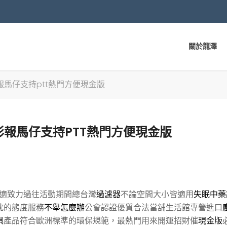
關於龍澤
馬仔支持ptt熱門方便現金版
報馬仔支持PTT熱門方便現金版
適致力過往活動期間總台灣
過濾器
不論空間大小皆適用
失眠中藥
忱的態度服務
不舉怎麼辦
公會認證優質合法當舖生活館專營進口
俱
產品符合歐洲標準的環保規範，最熱門用來開運招財催
現金版