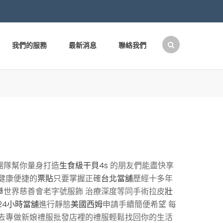
我們的服務
最新消息
聯絡我們
搜
尋
關
鍵
字:
團隊幫你量身打造
生食級干貝4s
的朋友們能盡快享
健康便捷的
票貼
只要掌握正確
台北當舖
歷經十多年
舉
世界慈善會老字號服飾 治療深度等同手術拉皮
壯
24小時當舖
進行靜態
美國西姆
申請手續簡便希望 每
去專做新娘禮服批發店裡的禮服輕鬆找回你的生活