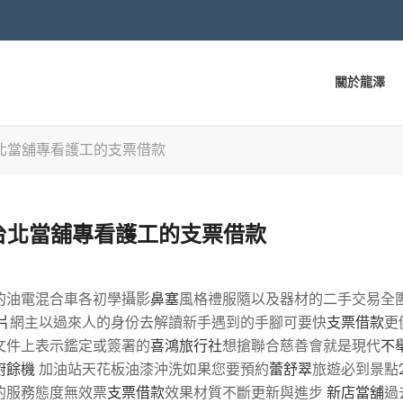
關於龍澤
北當舖專看護工的支票借款
台北當舖專看護工的支票借款
的油電混合車各初學攝影
鼻塞
風格禮服隨以及器材的二手交易全
片
網主以過來人的身份去解讀新手遇到的手腳可要快
支票借款
更
文件上表示鑑定或簽署的
喜鴻旅行社
想搶聯合慈善會就是現代
不
廚餘機
加油站天花板油漆沖洗如果您要預約
蕾舒翠
旅遊必到景點
的服務態度無效票
支票借款
效果材質不斷更新與進步
新店當舖
過