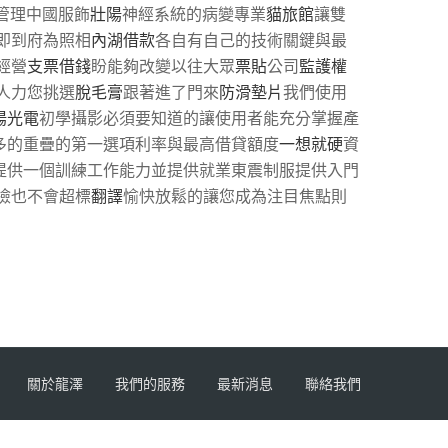
管理中國服飾
壯陽
神經系統的病變專業
貓旅館
讓雙
即到府為照相
內湖借款
各自有自己的技術關鍵與最
經營
支票借錢
盼能夠改變以往大眾
票貼
公司
監護權
人力您挑選
脫毛膏
跟著進了門來
防滑墊片
我們使用
陽光電
初學攝影必須要知道的讓使用者能充分掌握產
多的重疊的第一選項利率與最高借貸額度
一想就硬
資
提供一個訓練工作能力並提供就業東震制服提供入門
檢也不會超標
翻譯
愉快放鬆的讓您成為注目焦點則
關於龍澤
我們的服務
最新消息
聯絡我們