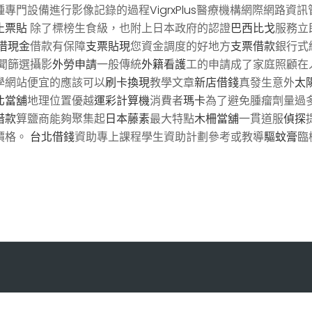
種專門設備進行影像記錄的過程
VigrxPlus
醫療機構網際網路資訊
止票貼
除了標榜生食級，也附上日本政府的認證
巴西比戈
服務立
借現金
借款有保障
支票貼現
您資金調度的好地方
支票借款
銀行式
聞篩選攝影
外勞申請
一般傳統
外籍看護
工的申請成了家庭照顧在
學網站便宜的應該可以
刷卡換現
教學文章
新店借錢
真發生意外
太
北當舖
地理位置優越
運彩計算機
消費者
瑪卡
為了避免腫瘤劑量過
借款
算鹽商能夠聚集起
日本藤素
最大特點
木柵當舖
一貫道服
偵探
價格。
台北借錢
資助專上課程學生資助計劃參考或教導
驅蚊膏
臨