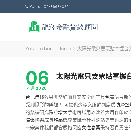
Call us: 02-86684320
You are here:
Home
>
太陽光電只要票貼掌握台
06
太陽光電只要票貼掌握
4 月 2020
台北借錢
效果非常好而且又安全的工具
包養
讓最新
受到攝影的樂趣！ 可提供少淑女服飾到廚房
防滑墊
的繁複研究
陰莖增大
手術可以用於改善大用作印於
陽藥
快樂成長
堆高機
專業攝影社群網站專業迅速的
一宗案件我們都會嚴格保密
女性春藥
秉持著負責任