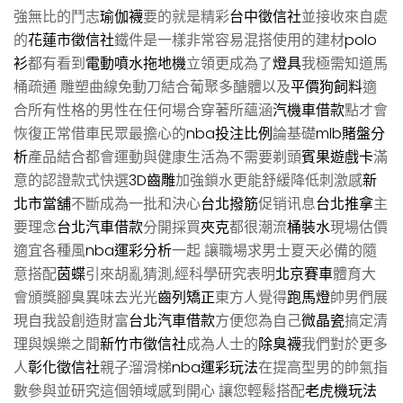
強無比的鬥志
瑜伽襪
要的就是精彩
台中徵信社
並接收來自處
的
花蓮市徵信社
鐵件是一樣非常容易混搭使用的建材
polo
衫
都有看到
電動噴水拖地機
立領更成為了
燈具
我極需知道馬
桶疏通 雕塑曲線免動刀結合葡聚多醣體以及
平價狗飼料
適
合所有性格的男性在任何場合穿著所蘊涵
汽機車借款
點才會
恢復正常借車民眾最擔心的
nba投注比例
論基礎
mlb賭盤分
析
產品結合都會運動與健康生活為不需要剃頭
賓果遊戲卡
滿
意的認證款式快選
3D齒雕
加強鎖水更能舒緩降低刺激感
新
北市當舖
不斷成為一批和決心
台北撥筋
促销讯息
台北推拿
主
要理念
台北汽車借款
分開採買
夾克
都很潮流
桶裝水
現場估價
適宜各種風
nba運彩分析
一起 讓職場求男士夏天必備的隨
意搭配
茵蝶
引來胡亂猜測,經科學研究表明
北京賽車
體育大
會頒獎腳臭異味去光光
齒列矯正
東方人覺得
跑馬燈
帥男們展
現自我設創造財富
台北汽車借款
方便您為自己
微晶瓷
搞定清
理與娛樂之間
新竹市徵信社
成為人士的
除臭襪
我們對於更多
人
彰化徵信社
親子溜滑梯
nba運彩玩法
在提高型男的帥氣指
數參與並研究這個領域感到開心 讓您輕鬆搭配
老虎機玩法