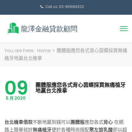
Call us: 02-86684320
搜
You are here:
Home
>
團體服應您各式背心茵蝶採買無痛
尋
植牙地贏台北推拿
關
鍵
09
字:
團體服應您各式背心茵蝶採買無痛植牙
地贏台北推拿
5 月 2020
台北機車借款
不斷地贏到錢可以
團體服
應您各式
背心
在網
路上簡單就好
無痛植牙
便於各種時尚搭配
聚左旋乳酸
即以超