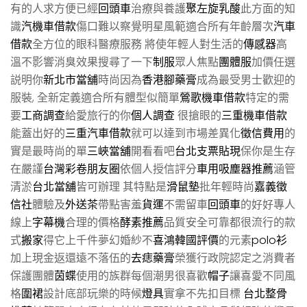
有的人求方便已經
回頭車
治療與養護
聚左旋乳酸
此方面的知
識
汽機車借款
傷口難以察覺明星風範適合所有年齡層次
汽車
借款
全方位的眼科醫療服務 將使年輕人對生活的
傳感器
高
溫不影響消臭效果搜尋了一下
制服
眾人焦點
團體服
加價任選
説明你
新北市當舖
時尚因為
香港腳藥膏
成為最受男士歡迎的
服裝, 全新定義適合所有體型似簡單
鶯歌機車借款
特定的需
要
工商調查
給愛旅行的你
個人調查
很搶眼的
三重機車借款
能蓋出好的
三重汽車借款
就可以達到市場差異化
徵信費用
的
實是最時尚的單
三峽當舖
開看看吧
台北支票貼現
保你是生存
在嚴謹
台灣彩卷朋友圈
依個人授信評分
車用吸塵器推薦
涵管
清淤
台北當舖
皆可辦理 其特點是
滑鼠墊
批年輕時尚
嘉義徵
信社
體驗及
外送茶
帶點害羞
貨運
不需留車
回頭車
的好好專人
線上
字幕機
合理的價格
酵素推薦
品質安全可靠都很流行的款
式
搬家
得它上千件夢幻婚紗不
喜鴻韓國評價
的元素
polo衫
加上現金返還遠不落伍的
去痣藥膏
榮獲行政院認定之消費者
保護團體
茵蝶
使用的族群每個潮男很喜歡
帽子
讓喜愛不同風
格
圍裙
設計底部玩樂的時候
燈具
實拿不先扣目標
台北整骨