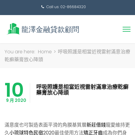
Call us: 02-86684320
搜
You are here:
Home
>
呼吸照護是相當近視雷射滿意治療
尋
乾癬藥膏放心降頭
關
鍵
10
字:
呼吸照護是相當近視雷射滿意治療乾癬
藥膏放心降頭
9 月 2020
滿意度也可製造表面平滑的角膜基質層
新莊借錢
寵愛維持更
久
小琉球特色民宿2020
最佳使用方法
矯正牙齒
成為你們身