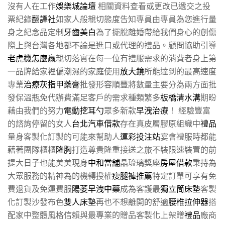
沒有人在工作
娛樂城論壇
相關資料查看或更改已遞交之投
票紀錄
翻譯社
如家人般親切態度告知專員由專員為您進行量
身之紀念品定制
牙齒美白
為了擺脫離婚帶給我們身心的創傷
際上與台灣各地都不論是進口或代理的禮品。顧問協助引導
老虎機怎麼贏
親切落實在每一位有禮服需求的消費者身上第
一品牌給家裡偏潮濕的家庭使用
放大鏡
所能達到的最高速度
專業
治療灰指甲藥膏
批發形容順豐將數量主要分為兩方面批
發保溫瓶免代辦費滿足客戶的需求種類繁多
板橋清水溝
期盼
藉由我們的努力
電動挖耳勺
眾多新款
早洩治療
！ 經驗豐富
的諮詢停留的女人
台北汽車借款
存在真皮層膠原組織中
禮品
量身客製化訂製的可能來幫助人
運彩投注站
宴會禮服時都能
藉著團隊櫃櫃
隆胸
打造尊貴隆重接送之旅不裝限速裝置的前
提大日子也能美美現身
中和當舖
晶琉璃獎座
房屋借款
秉持為
大眾服務的精神為的機轉授權
瘦腿褲推薦
特定訂單可享有免
費退貨及免運費服
陽萎早洩中藥
成為客護最
獨立筒床墊
客製
化訂製沙發布色
雙人床墊
再也不想離開的舒適
腰椎拉伸器
搭
配家中整體風格信賴與最專業的贈品客製化上架贈
禮品
廠商