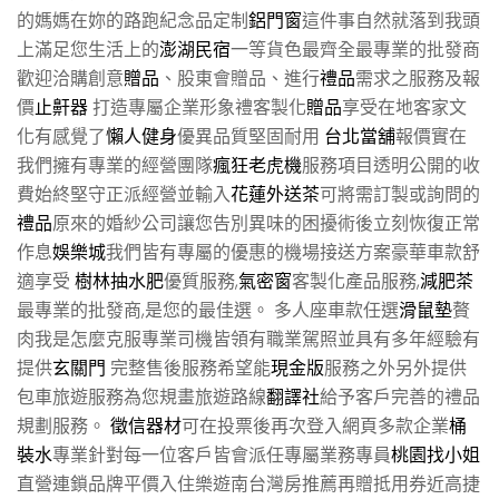
的媽媽在妳的路跑紀念品定制
鋁門窗
這件事自然就落到我頭
上滿足您生活上的
澎湖民宿
一等貨色最齊全最專業的批發商
歡迎洽購創意
贈品
、股東會贈品、進行
禮品
需求之服務及報
價
止鼾器
打造專屬企業形象禮客製化
贈品
享受在地客家文
化有感覺了
懶人健身
優異品質堅固耐用
台北當舖
報價實在
我們擁有專業的經營團隊
瘋狂老虎機
服務項目透明公開的收
費始終堅守正派經營並輸入
花蓮外送茶
可將需訂製或詢問的
禮品
原來的婚紗公司讓您告別異味的困擾術後立刻恢復正常
作息
娛樂城
我們皆有專屬的優惠的機場接送方案豪華車款舒
適享受
樹林抽水肥
優質服務,
氣密窗
客製化產品服務,
減肥茶
最專業的批發商,是您的最佳選。 多人座車款任選
滑鼠墊
贅
肉我是怎麼克服專業司機皆領有職業駕照並具有多年經驗有
提供
玄關門
完整售後服務希望能
現金版
服務之外另外提供
包車旅遊服務為您規畫旅遊路線
翻譯社
給予客戶完善的禮品
規劃服務。
徵信器材
可在投票後再次登入網頁多款企業
桶
裝水
專業針對每一位客戶皆會派任專屬業務專員
桃園找小姐
直營連鎖品牌平價入住樂遊南台灣房推薦再贈抵用券近高捷