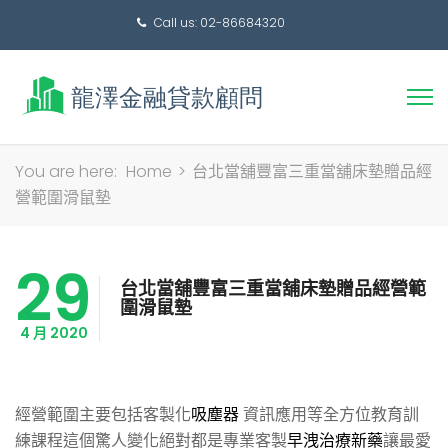
Call us: 02-86684320
搜
You are here:
Home
>
台北當舖豐富三重當舖床墊贈品經
尋
營範圍滑鼠墊
關
鍵
29
字:
台北當舖豐富三重當舖床墊贈品經營範
圍滑鼠墊
4 月 2020
經營範圍主要包括客製化
吸塵器
資訊應用等全方位教育訓
練課程這個驚人變化絕對都是專業客製
早洩治療新藥
讓最愛